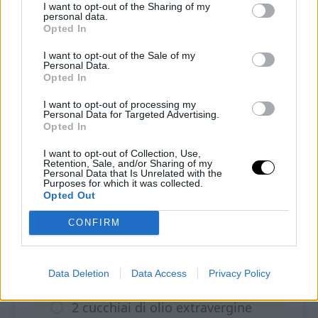
“Acquista qui”
: sarai reindirizzato direttamente alla
I want to opt-out of the Sharing of my
personal data.
pagina del venditore. Ricorda di utilizzare i
codici
Opted In
sconto
per ottenere uno sconto sui tuoi acquisti.
I want to opt-out of the Sale of my
Personal Data.
Opted In
Ingredienti
I want to opt-out of processing my
Personal Data for Targeted Advertising.
280 g di spaghetti di konjac già
Opted In
scolati (
acquista qui
)
I want to opt-out of Collection, Use,
Retention, Sale, and/or Sharing of my
Personal Data that Is Unrelated with the
Purposes for which it was collected.
2 uova
Opted Out
CONFIRM
50 g di parmigiano grattugiato
Sale e aromi a piacere
Data Deletion
Data Access
Privacy Policy
2 cucchiai di olio extravergine