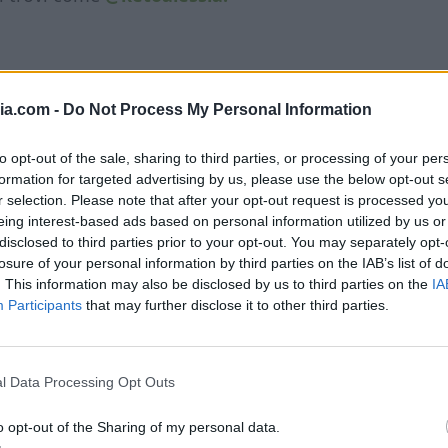
ia.com -
Do Not Process My Personal Information
ttata soufflé al cacao
to opt-out of the sale, sharing to third parties, or processing of your per
formation for targeted advertising by us, please use the below opt-out s
r selection. Please note that after your opt-out request is processed y
 cacao
avrai bisogno di uova, eritritolo e
eing interest-based ads based on personal information utilized by us or
o del
cioccolato fondente keto
senza
disclosed to third parties prior to your opt-out. You may separately opt-
losure of your personal information by third parties on the IAB’s list of
. This information may also be disclosed by us to third parties on the
IA
Participants
that may further disclose it to other third parties.
l Data Processing Opt Outs
o opt-out of the Sharing of my personal data.