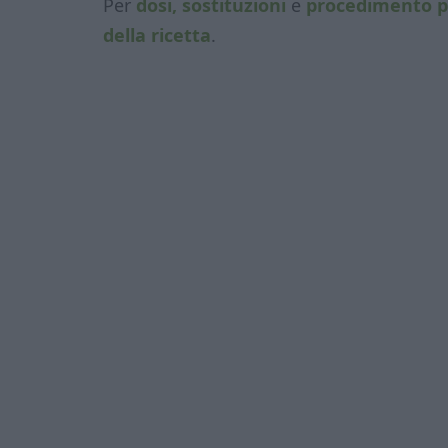
Per
dosi, sostituzioni
e
procedimento p
della ricetta
.