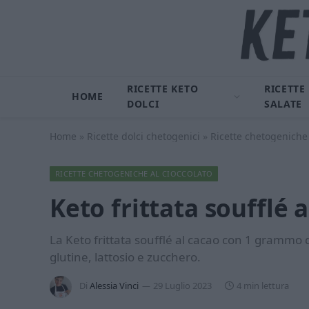
RICETTE KETO
RICETTE
HOME
DOLCI
SALATE
Home
»
Ricette dolci chetogenici
»
Ricette chetogeniche 
RICETTE CHETOGENICHE AL CIOCCOLATO
Keto frittata soufflé 
La Keto frittata soufflé al cacao con 1 grammo d
glutine, lattosio e zucchero.
Di
Alessia Vinci
29 Luglio 2023
4 min lettura