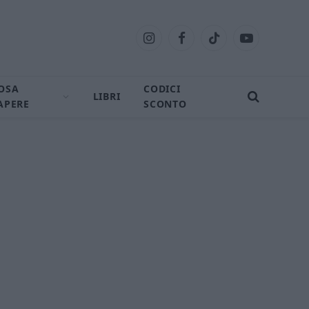
Instagram
Facebook
TikTok
YouTube
OSA
CODICI
LIBRI
APERE
SCONTO