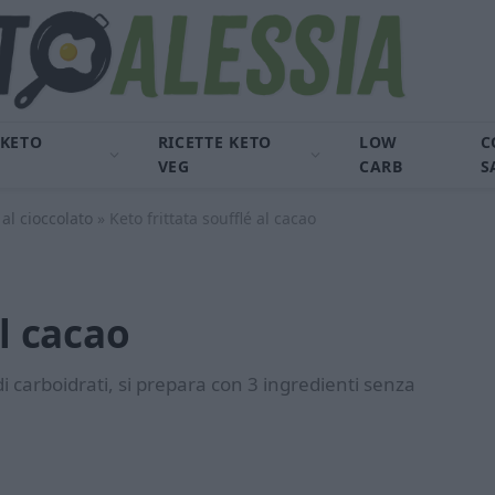
 KETO
RICETTE KETO
LOW
C
VEG
CARB
S
al cioccolato
»
Keto frittata soufflé al cacao
al cacao
i carboidrati, si prepara con 3 ingredienti senza