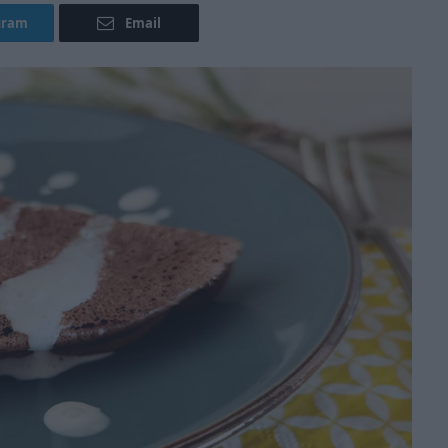
gram
Email