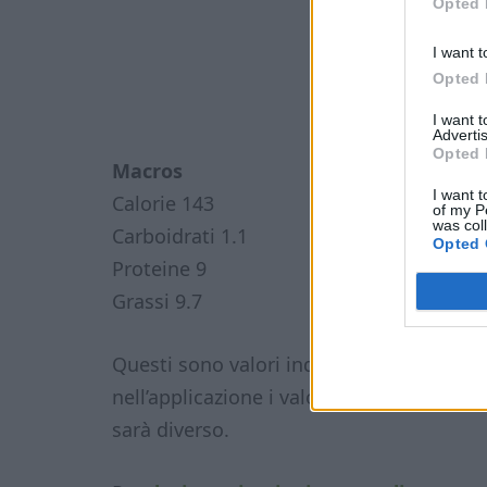
Opted 
I want t
Opted 
I want 
Advertis
Opted 
Macros
I want t
Calorie 143
of my P
was col
Carboidrati 1.1
Opted 
Proteine 9
Grassi 9.7
Questi sono valori indicativi, ti consigli
nell’applicazione i valori nutrizionali de
sarà diverso.