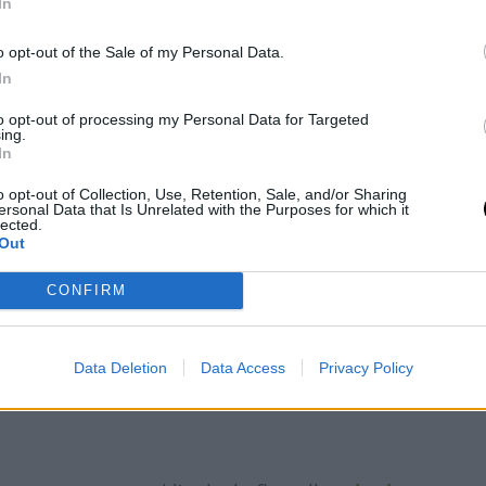
In
o opt-out of the Sale of my Personal Data.
In
to opt-out of processing my Personal Data for Targeted
ing.
In
o opt-out of Collection, Use, Retention, Sale, and/or Sharing
ersonal Data that Is Unrelated with the Purposes for which it
lected.
Out
CONFIRM
o di ricalcolare i macros inserendo
Data Deletion
Data Access
Privacy Policy
i tuoi ingredienti, sicuramente il conteggio