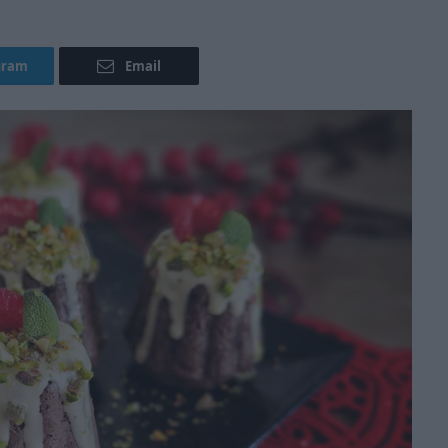
gram
Email