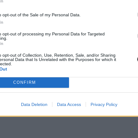
In
a, mentre un pizzico di
scorza d’arancia
erfettamente con il cioccolato. Il
lievito
o opt-out of the Sale of my Personal Data.
ntiscono la giusta lievitazione, mentre lo
In
a soffice. Infine, non possono mancare le
to opt-out of processing my Personal Data for Targeted
ing.
 l’85% di cacao, per un tocco extra goloso.
In
o opt-out of Collection, Use, Retention, Sale, and/or Sharing
ersonal Data that Is Unrelated with the Purposes for which it
lected.
Out
CONFIRM
Data Deletion
Data Access
Privacy Policy