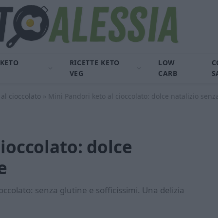
 KETO
RICETTE KETO
LOW
C
VEG
CARB
S
al cioccolato
»
Mini Pandori keto al cioccolato: dolce natalizio senz
ioccolato: dolce
e
ccolato: senza glutine e sofficissimi. Una delizia