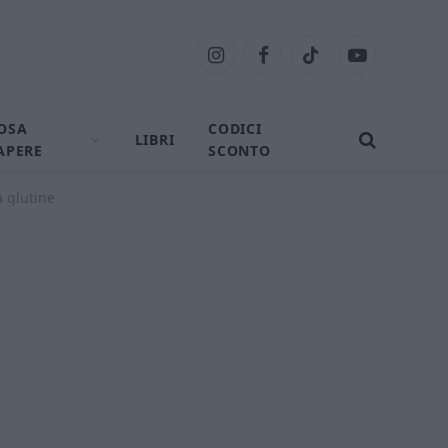
Instagram
Facebook
TikTok
YouTube
OSA
CODICI
LIBRI
APERE
SCONTO
a glutine