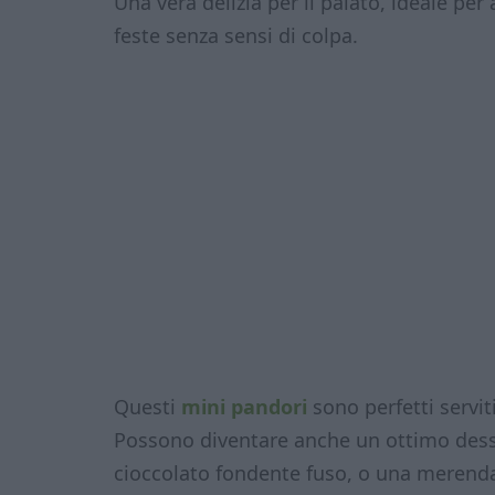
Una vera delizia per il palato, ideale 
feste senza sensi di colpa.
Questi
mini pandori
sono perfetti servit
Possono diventare anche un ottimo desse
cioccolato fondente fuso, o una merenda 