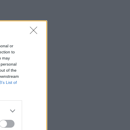
sonal or
ection to
ou may
 personal
out of the
 downstream
B’s List of