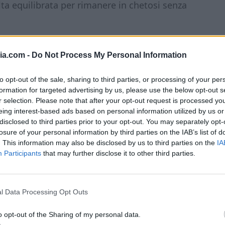
lta equilibrata per rimanere in chetosi senza
i keto al cioccolato
, non dimenticare di
ia.com -
Do Not Process My Personal Information
gram, taggandomi nelle storie. Puoi trovarmi
to opt-out of the sale, sharing to third parties, or processing of your per
formation for targeted advertising by us, please use the below opt-out s
r selection. Please note that after your opt-out request is processed y
eing interest-based ads based on personal information utilized by us or
disclosed to third parties prior to your opt-out. You may separately opt-
losure of your personal information by third parties on the IAB’s list of
. This information may also be disclosed by us to third parties on the
IA
Participants
that may further disclose it to other third parties.
dori keto al cioccolato
i serviranno
farina di mandorle
,
cacao
l Data Processing Opt Outs
insieme creano una base soffice e
o opt-out of the Sharing of my personal data.
i
eritritolo
, un dolcificante naturale a zero