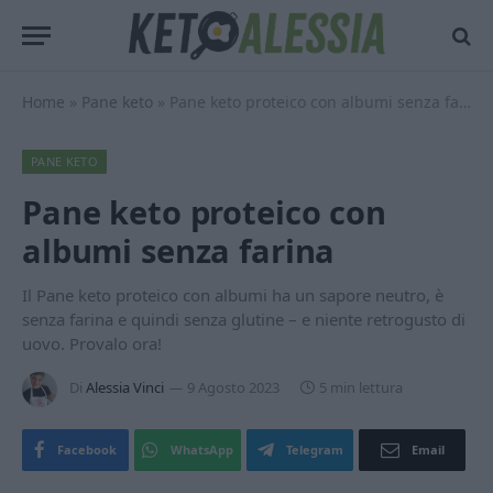
Home
»
Pane keto
»
Pane keto proteico con albumi senza farina
PANE KETO
Pane keto proteico con
albumi senza farina
Il Pane keto proteico con albumi ha un sapore neutro, è
senza farina e quindi senza glutine – e niente retrogusto di
uovo. Provalo ora!
Di
Alessia Vinci
9 Agosto 2023
5 min lettura
Facebook
WhatsApp
Telegram
Email