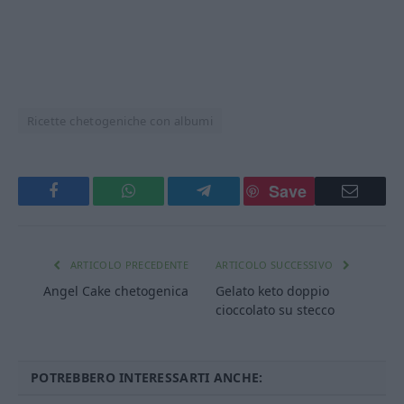
Ricette chetogeniche con albumi
Save
Facebook
WhatsApp
Telegram
Email
ARTICOLO PRECEDENTE
ARTICOLO SUCCESSIVO
Angel Cake chetogenica
Gelato keto doppio
cioccolato su stecco
POTREBBERO INTERESSARTI ANCHE: