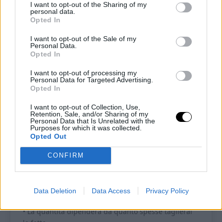
albumi senza farina
I want to opt-out of the Sharing of my
personal data.
Opted In
Recipe by Ketoalessia
I want to opt-out of the Sale of my
Personal Data.
Cuisine:
chetogenica
Difficulty:
Facile
Opted In
I want to opt-out of processing my
Porzioni
Preparazione
Personal Data for Targeted Advertising.
Opted In
10
20
minutes
I want to opt-out of Collection, Use,
Tempo di cottura
Tempo totale
Retention, Sale, and/or Sharing of my
50
minutes
1
hour
10
minutes
Personal Data that Is Unrelated with the
Purposes for which it was collected.
Opted Out
Ognuno degli ingredienti utilizzati per questa
ricetta è indispensabile per la riuscita della ricetta
CONFIRM
stessa. Qualsiasi sostituzione (o omissione) che
non è espressamente indicata ne pregiudicherà il
risultato finale.
Data Deletion
Data Access
Privacy Policy
• La quantità dipenderà da quanto spesse taglierai