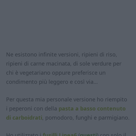
Ne esistono infinite versioni, ripieni di riso,
ripieni di carne macinata, di sole verdure per
chi è vegetariano oppure preferisce un
condimento più leggero e così via…
Per questa mia personale versione ho riempito
i peperoni con della
pasta a basso contenuto
di carboidrati
, pomodoro, funghi e parmigiano.
Ho utilizzato i
fusilli Linea6
(
questi
) con solo il