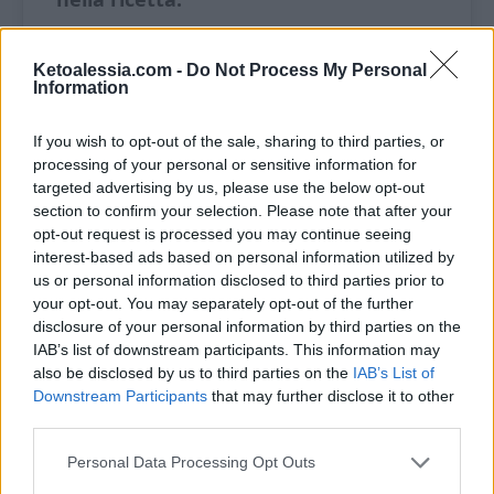
Ketoalessia.com -
Do Not Process My Personal
Ingredienti
Information
2 peperoni grandi
If you wish to opt-out of the sale, sharing to third parties, or
processing of your personal or sensitive information for
100 g di fusilli linea6 (
clicca qui
)
targeted advertising by us, please use the below opt-out
section to confirm your selection. Please note that after your
250 g di polpa di pomodoro
opt-out request is processed you may continue seeing
interest-based ads based on personal information utilized by
100 g di funghi
us or personal information disclosed to third parties prior to
your opt-out. You may separately opt-out of the further
1 spicchio di aglio
disclosure of your personal information by third parties on the
IAB’s list of downstream participants. This information may
Foglie di basilico
also be disclosed by us to third parties on the
IAB’s List of
Downstream Participants
that may further disclose it to other
Olio evo
third parties.
Sale e spezie a tuo gusto
Personal Data Processing Opt Outs
4 cucchiai di parmigiano