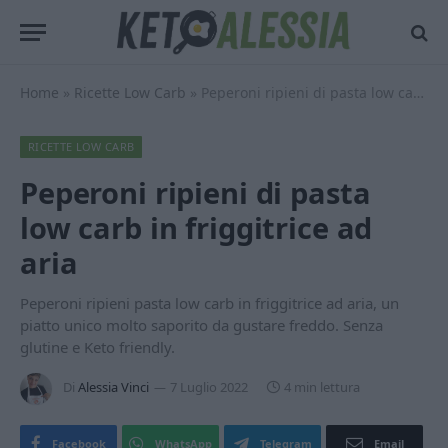
Home
»
Ricette Low Carb
»
Peperoni ripieni di pasta low carb in friggitrice ad aria
RICETTE LOW CARB
Peperoni ripieni di pasta
low carb in friggitrice ad
aria
Peperoni ripieni pasta low carb in friggitrice ad aria, un
piatto unico molto saporito da gustare freddo. Senza
glutine e Keto friendly.
Di
Alessia Vinci
7 Luglio 2022
4 min lettura
Facebook
WhatsApp
Telegram
Email