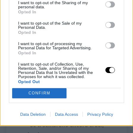
I want to opt-out of the Sharing of my
personal data.
Opted In
I want to opt-out of the Sale of my
Personal Data.
Derscizione
Opted In
Lava e svuota i peperoni
I want to opt-out of processing my
Personal Data for Targeted Advertising.
Opted In
eliminando tutti i semi.
I want to opt-out of Collection, Use,
Livella l’altezza e posizionali
Retention, Sale, and/or Sharing of my
Personal Data that Is Unrelated with the
all’interno della friggitrice ad aria,
Purposes for which it was collected.
Opted Out
cuoci a 200° per 20 minuti.
CONFIRM
Controlla a metà cottura e quando
sono pronti lascia raffreddare.
Data Deletion
Data Access
Privacy Policy
”
Se ti sembrano ancora crudi,