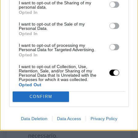
I want to opt-out of the Sharing of my
personal data.
Conserva la polpa e il succo privata
Opted In
dei semi.
I want to opt-out of the Sale of my
Personal Data.
In una grande padella soffriggi la
Opted In
cipolla e la carota con un filo di
I want to opt-out of processing my
Personal Data for Targeted Advertising.
olio.
Opted In
Aggiungi la carne macinata e fai
I want to opt-out of Collection, Use,
Retention, Sale, and/or Sharing of my
Personal Data that Is Unrelated with the
rosolare per bene.
Purposes for which it was collected.
Opted Out
Versa la polpa e l’acqua dei
CONFIRM
pomodori, il basilico, sale e spezie.
Cuoci per mezz’ora a fuoco basso,
Data Deletion
Data Access
Privacy Policy
assaggia e regola di sapore se
necessario.