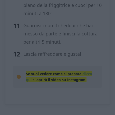
piano della friggitrice e cuoci per 10
minuti a 180°.
Guarnisci con il cheddar che hai
messo da parte e finisci la cottura
per altri 5 minuti.
Lascia raffreddare e gusta!
Se vuoi vedere come si prepara
clicca
qui
si aprirà il video su Instagram.