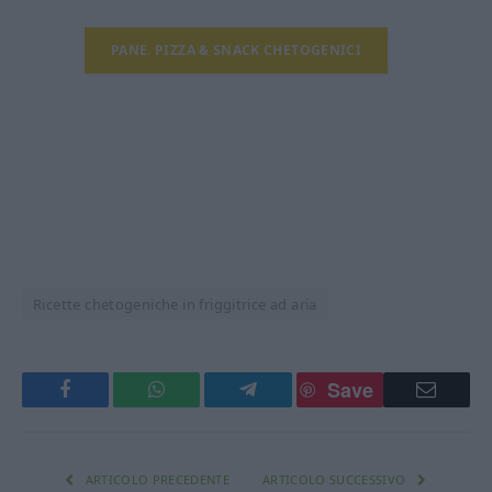
PANE. PIZZA & SNACK CHETOGENICI
Ricette chetogeniche in friggitrice ad aria
Save
Facebook
WhatsApp
Telegram
Email
ARTICOLO PRECEDENTE
ARTICOLO SUCCESSIVO