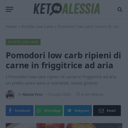
Home
»
Ricette Low Carb
»
Pomodori low carb ripieni di carne in friggitrice ad aria
RICETTE LOW CARB
Pomodori low carb ripieni di
carne in friggitrice ad aria
I Pomodori low carb ripieni di carne in friggitrice ad aria
un piatto unico sano e nutriente. Senza glutine.
Di
Alessia Vinci
6 Luglio 2022
4 min lettura
Facebook
WhatsApp
Telegram
Email