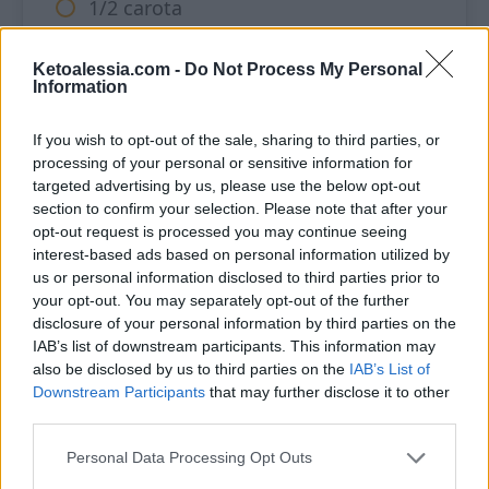
1/2 carota
Olio evo q.b.
Ketoalessia.com -
Do Not Process My Personal
Information
Polpa e succo dei pomodori
Foglie di basilico q.b.
If you wish to opt-out of the sale, sharing to third parties, or
processing of your personal or sensitive information for
Sale e spezie a tuo gusto
targeted advertising by us, please use the below opt-out
section to confirm your selection. Please note that after your
2 cucchiai di parmigiano
opt-out request is processed you may continue seeing
interest-based ads based on personal information utilized by
75 g di cheddar
us or personal information disclosed to third parties prior to
your opt-out. You may separately opt-out of the further
disclosure of your personal information by third parties on the
IAB’s list of downstream participants. This information may
also be disclosed by us to third parties on the
IAB’s List of
Derscizione
Downstream Participants
that may further disclose it to other
third parties.
Lava e svuota i pomodori e metti da
Personal Data Processing Opt Outs
parte.