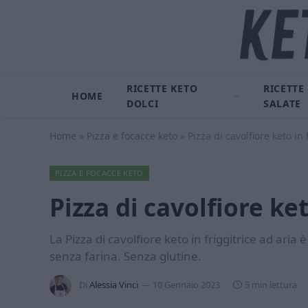
RICETTE KETO
RICETTE
HOME
DOLCI
SALATE
Home
»
Pizza e focacce keto
»
Pizza di cavolfiore keto in 
PIZZA E FOCACCE KETO
Pizza di cavolfiore ket
La Pizza di cavolfiore keto in friggitrice ad aria
senza farina. Senza glutine.
Di
Alessia Vinci
10 Gennaio 2023
5 min lettura