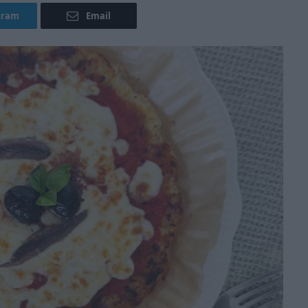
gram
Email