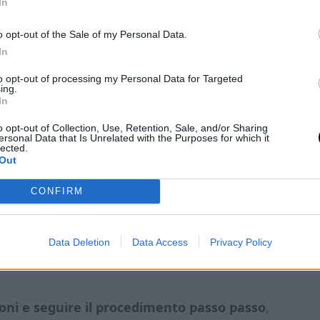
In
cuocere per circa 20-25 minuti, o fino a quando
o opt-out of the Sale of my Personal Data.
In
to opt-out of processing my Personal Data for Targeted
ing.
In
o opt-out of Collection, Use, Retention, Sale, and/or Sharing
ersonal Data that Is Unrelated with the Purposes for which it
lected.
Out
CONFIRM
Data Deletion
Data Access
Privacy Policy
zioni e seguire il procedimento passo passo
,