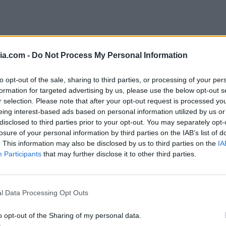
ia.com -
Do Not Process My Personal Information
 cavolfiore keto in friggitrice
to opt-out of the sale, sharing to third parties, or processing of your per
formation for targeted advertising by us, please use the below opt-out s
r selection. Please note that after your opt-out request is processed y
in friggitrice ad aria
, avrai bisogno di
eing interest-based ads based on personal information utilized by us or
disclosed to third parties prior to your opt-out. You may separately opt-
zarella per pizza e parmigiano. Puoi
losure of your personal information by third parties on the IAB’s list of
 per arricchire il sapore. La versatilità di
. This information may also be disclosed by us to third parties on the
IA
Participants
that may further disclose it to other third parties.
me preferisci, dando libero sfogo alla tua
l Data Processing Opt Outs
aria, la
Pizza di cavolfiore keto
può essere
dare il forno a 200°C, posizionare la pizza su
o opt-out of the Sharing of my personal data.