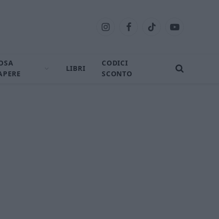
Instagram
Facebook
TikTok
YouTube
OSA
CODICI
LIBRI
APERE
SCONTO