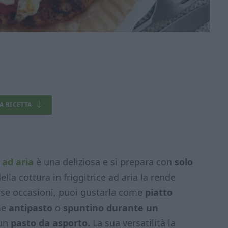
LA RICETTA
e ad aria
è una deliziosa e si prepara con
solo
della cottura in friggitrice ad aria la rende
verse occasioni, puoi gustarla come
piatto
me
antipasto
o
spuntino durante un
 un
pasto da asporto.
La sua versatilità la