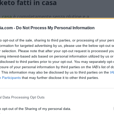
 keto fatti in casa
n casa
è completamente senza glutine e a
to da una miscela di
farina di mandorle
e
ia.com -
Do Not Process My Personal Information
rantiscono una consistenza compatta e
rmettono di ottenere un impasto omogeneo,
to opt-out of the sale, sharing to third parties, or processing of your per
formation for targeted advertising by us, please use the below opt-out s
 additivi particolari.
Il ripieno è il vero
r selection. Please note that after your opt-out request is processed y
prosciutto cotto che, con la cottura, diventa
eing interest-based ads based on personal information utilized by us or
, al posto del pangrattato tradizionale,
disclosed to third parties prior to your opt-out. You may separately opt-
losure of your personal information by third parties on the IAB’s list of
e conferisce una croccantezza extra senza
. This information may also be disclosed by us to third parties on the
IA
 avviene in padella con olio di cocco,
Participants
that may further disclose it to other third parties.
 con le esigenze di chi segue una dieta
l Data Processing Opt Outs
o opt-out of the Sharing of my personal data.