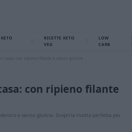
 KETO
RICETTE KETO
LOW
VEG
CARB
i in casa: con ripieno filante e senza glutine
 casa: con ripieno filante
ti dentro e senza glutine. Scopri la ricetta perfetta per