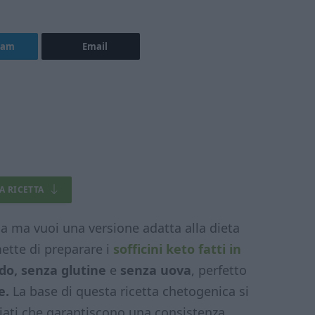
ram
Email
LA RICETTA
lgia ma vuoi una versione adatta alla dieta
ette di preparare i
sofficini keto fatti in
do, senza glutine
e
senza uova
, perfetto
e.
La base di questa ricetta chetogenica si
iati che garantiscono una consistenza