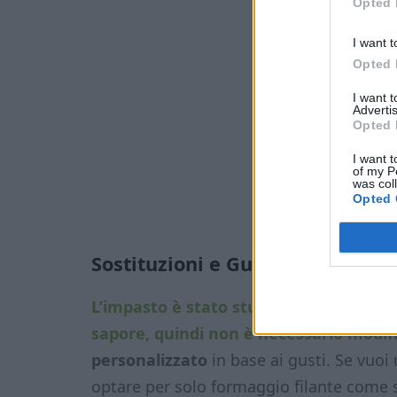
Opted 
I want t
Opted 
I want 
Advertis
Opted 
I want t
of my P
was col
Opted 
Sostituzioni e Guarnizioni
L’impasto è stato studiato per ottenere
sapore, quindi non è necessario modifi
personalizzato
in base ai gusti. Se vuoi
optare per solo formaggio filante come 