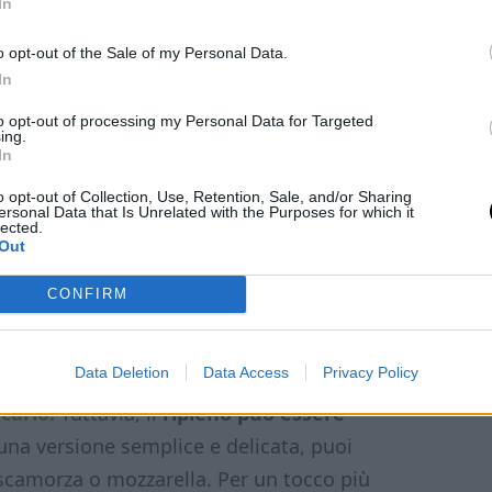
In
o opt-out of the Sale of my Personal Data.
In
to opt-out of processing my Personal Data for Targeted
ing.
In
o opt-out of Collection, Use, Retention, Sale, and/or Sharing
ersonal Data that Is Unrelated with the Purposes for which it
lected.
Out
CONFIRM
Data Deletion
Data Access
Privacy Policy
 il miglior equilibrio tra consistenza e
carlo.
Tuttavia, il
ripieno può essere
 una versione semplice e delicata, puoi
scamorza o mozzarella. Per un tocco più