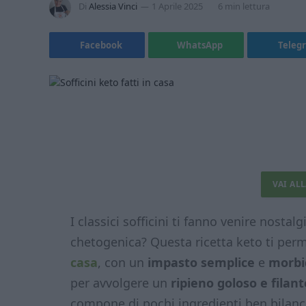
Di
Alessia Vinci
1 Aprile 2025
6 min lettura
Facebook
WhatsApp
Teleg
VAI AL
I classici sofficini ti fanno venire nosta
chetogenica? Questa ricetta keto ti perm
casa
, con un
impasto semplice
e
morbi
per avvolgere un
ripieno goloso e filant
compone di pochi ingredienti ben bilanc