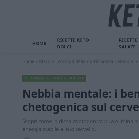
RICETTE KETO
RICETTE
HOME
DOLCI
SALATE
Home
»
BLOG
»
I consigli della nutrizionista
»
Nebbia men
I CONSIGLI DELLA NUTRIZIONISTA
Nebbia mentale: i bene
chetogenica sul cerve
Scopri come la dieta chetogenica può eliminare 
energia stabile al tuo cervello.