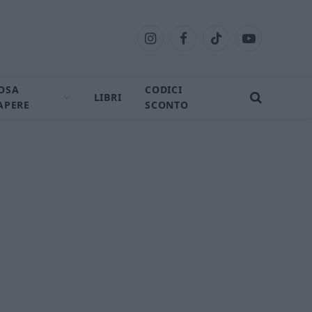
Instagram
Facebook
TikTok
YouTube
OSA
CODICI
LIBRI
APERE
SCONTO