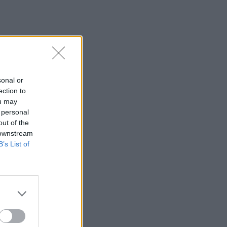
sonal or
ection to
ou may
 personal
out of the
 downstream
B’s List of