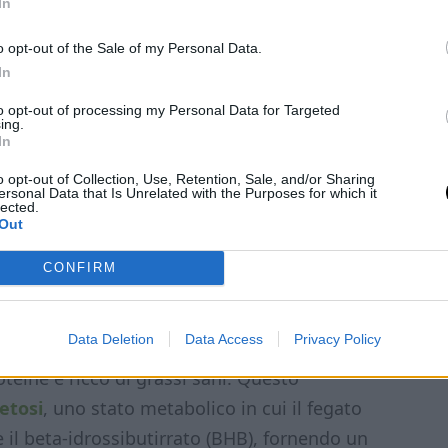
In
comparsa e nella risoluzione della nebbia
o opt-out of the Sale of my Personal Data.
In
atterizzata da continui sbalzi glicemici, porta
Quando il cervello dipende esclusivamente dal
to opt-out of processing my Personal Data for Targeted
ing.
ulnerabile ai cali glicemici, influenzando
In
o opt-out of Collection, Use, Retention, Sale, and/or Sharing
ersonal Data that Is Unrelated with the Purposes for which it
lected.
Out
CONFIRM
me può aiutare
Data Deletion
Data Access
Privacy Policy
tare a basso contenuto di carboidrati
teine e ricco di grassi sani. Questo
etosi
, uno stato metabolico in cui il fegato
e il beta-idrossibutirrato (BHB), fornendo un