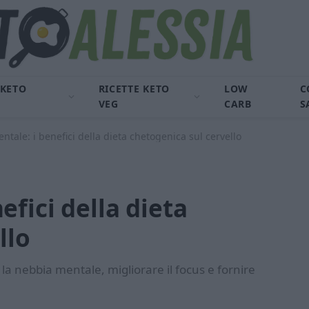
 KETO
RICETTE KETO
LOW
C
VEG
CARB
S
tale: i benefici della dieta chetogenica sul cervello
fici della dieta
llo
la nebbia mentale, migliorare il focus e fornire