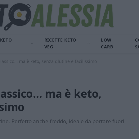
 KETO
RICETTE KETO
LOW
C
VEG
CARB
S
assico… ma è keto, senza glutine e facilissimo
lassico… ma è keto,
ssimo
utine. Perfetto anche freddo, ideale da portare fuori