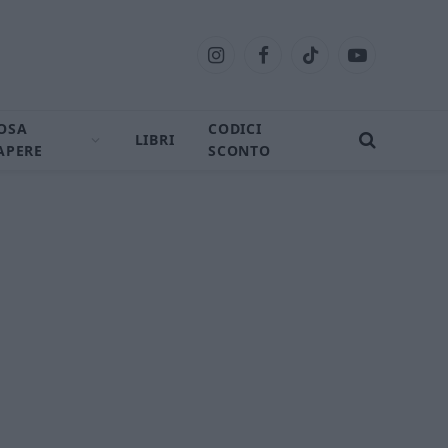
Instagram
Facebook
TikTok
YouTube
OSA
CODICI
LIBRI
APERE
SCONTO