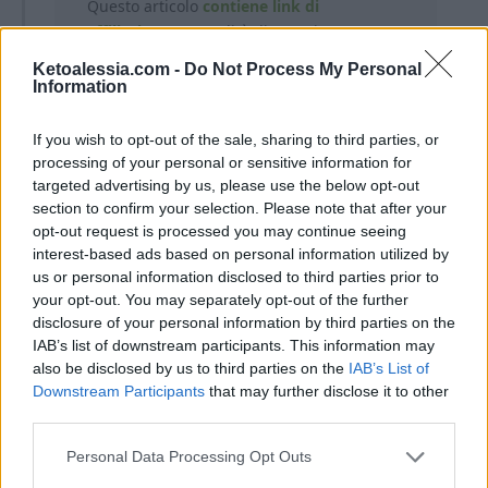
Questo articolo
contiene link di
affiliazione.
In qualità di Associate
Amazon, guadagno una piccola
Ketoalessia.com -
Do Not Process My Personal
commissione dagli acquisti idonei.
Information
L’affiliazione mi aiuta a coprire le spese
associate alla gestione di questo sito. Per
If you wish to opt-out of the sale, sharing to third parties, or
te non ci sono costi aggiuntivi.
processing of your personal or sensitive information for
targeted advertising by us, please use the below opt-out
section to confirm your selection. Please note that after your
opt-out request is processed you may continue seeing
interest-based ads based on personal information utilized by
us or personal information disclosed to third parties prior to
your opt-out. You may separately opt-out of the further
disclosure of your personal information by third parties on the
Ti lascio alla ricetta completa!
IAB’s list of downstream participants. This information may
also be disclosed by us to third parties on the
IAB’s List of
Downstream Participants
that may further disclose it to other
third parties.
Personal Data Processing Opt Outs