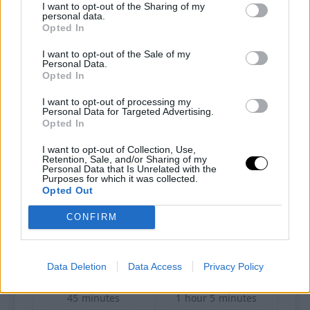
I want to opt-out of the Sharing of my
personal data.
Opted In
I want to opt-out of the Sale of my
Personal Data.
Opted In
I want to opt-out of processing my
Pin
Print
Personal Data for Targeted Advertising.
Opted In
I want to opt-out of Collection, Use,
Bomboloni chetogenici
Retention, Sale, and/or Sharing of my
Personal Data that Is Unrelated with the
Purposes for which it was collected.
Recipe by Ketoalessia
Opted Out
CONFIRM
Quantità
Preparazione
6
bomboloni
20
minutes
Data Deletion
Data Access
Privacy Policy
Tempo di cottura
Tempo totale
45
minutes
1
hour
5
minutes