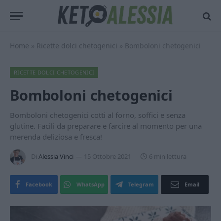
Home
»
Ricette dolci chetogenici
»
Bomboloni chetogenici
RICETTE DOLCI CHETOGENICI
Bomboloni chetogenici
Bomboloni chetogenici cotti al forno, soffici e senza
glutine. Facili da preparare e farcire al momento per una
merenda deliziosa e fresca!
Di
Alessia Vinci
15 Ottobre 2021
6 min lettura
Facebook
WhatsApp
Telegram
Email