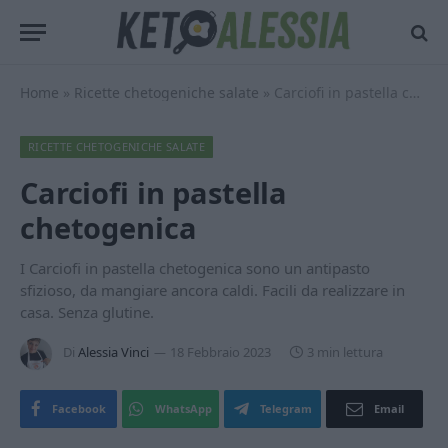
Home
»
Ricette chetogeniche salate
»
Carciofi in pastella chetogenica
RICETTE CHETOGENICHE SALATE
Carciofi in pastella
chetogenica
I Carciofi in pastella chetogenica sono un antipasto
sfizioso, da mangiare ancora caldi. Facili da realizzare in
casa. Senza glutine.
Di
Alessia Vinci
18 Febbraio 2023
3 min lettura
Facebook
WhatsApp
Telegram
Email