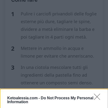
Pulire i carciofi privandoli delle foglie
esterne più dure, tagliare le spine,
dividere a metà eliminare la barba e
poi tagliare in 4 parti ogni metà.
Mettere in ammollo in acqua e
limone per evitare che anneriscano.
In una ciotola mescolare tutti gli
ingredienti della pastella fino ad
ottenere un composto semi denso.
Sciacquare i carciofi e asciugare
Ketoalessia.com -
Do Not Process My Personal
delicatamente con un canovaccio poi
Information