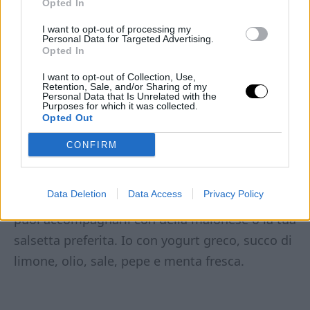
Opted In
Gustare ancora caldi!
I want to opt-out of processing my
Personal Data for Targeted Advertising.
Opted In
I want to opt-out of Collection, Use,
Retention, Sale, and/or Sharing of my
Personal Data that Is Unrelated with the
Purposes for which it was collected.
Opted Out
CONFIRM
Data Deletion
Data Access
Privacy Policy
I
Carciofi in pastella chetogenica
sono pronti,
puoi accompagnarli con della maionese o la tua
salsetta preferita. Io con yogurt greco, succo di
limone, olio, sale, pepe e menta fresca.