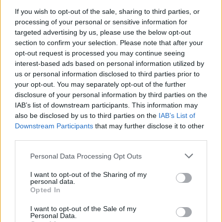
versare nella pastella e mescolare
If you wish to opt-out of the sale, sharing to third parties, or
per bene.
processing of your personal or sensitive information for
targeted advertising by us, please use the below opt-out
In una padella versare dell’olio di
section to confirm your selection. Please note that after your
opt-out request is processed you may continue seeing
oliva e fare riscaldare, con l’aiuto di
interest-based ads based on personal information utilized by
un cucchiaio adagiare i carciofi uno
us or personal information disclosed to third parties prior to
your opt-out. You may separately opt-out of the further
alla volta e cuocere da entrambi i lati
disclosure of your personal information by third parties on the
finché non diventano dorati e
IAB’s list of downstream participants. This information may
also be disclosed by us to third parties on the
IAB’s List of
croccanti.
Downstream Participants
that may further disclose it to other
third parties.
Disporre i carciofi fritti su di un
Personal Data Processing Opt Outs
piatto con sopra un foglio di carta
per fritti, fare riposare qualche
I want to opt-out of the Sharing of my
personal data.
Opted In
istante il tempo di eliminare l’olio in
eccesso.
I want to opt-out of the Sale of my
Personal Data.