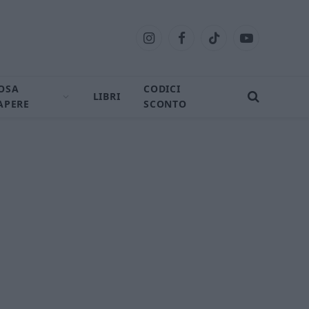
Instagram
Facebook
TikTok
YouTube
OSA
CODICI
LIBRI
APERE
SCONTO