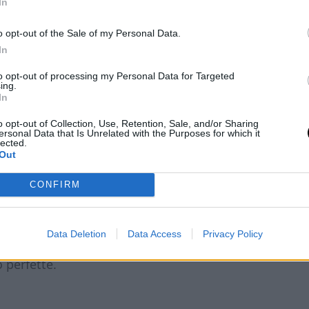
In
o opt-out of the Sale of my Personal Data.
In
to opt-out of processing my Personal Data for Targeted
ing.
In
 parmigiano aggiunge sapore e struttura,
utto senza bisogno di farine tradizionali.
o opt-out of Collection, Use, Retention, Sale, and/or Sharing
ersonal Data that Is Unrelated with the Purposes for which it
lected.
Out
i burro dona gusto e il latte vegetale mantiene
differenza: basta poco per dare quel profumo
CONFIRM
o.
Data Deletion
Data Access
Privacy Policy
 dorate al punto giusto. Non devono diventare
 perfette.