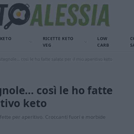
 KETO
RICETTE KETO
LOW
C
VEG
CARB
S
stagnole… così le ho fatte salate per il mio aperitivo keto
gnole… così le ho fatte
itivo keto
rfette per aperitivo. Croccanti fuori e morbide