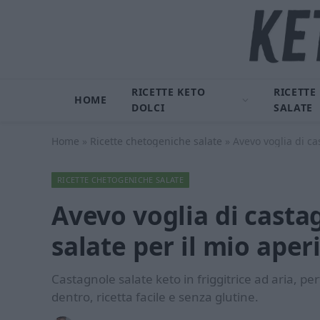
RICETTE KETO
RICETTE
HOME
DOLCI
SALATE
Home
»
Ricette chetogeniche salate
»
Avevo voglia di ca
RICETTE CHETOGENICHE SALATE
Avevo voglia di casta
salate per il mio aper
Castagnole salate keto in friggitrice ad aria, pe
dentro, ricetta facile e senza glutine.