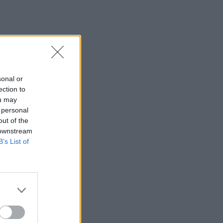
sonal or
ection to
ou may
 personal
out of the
 downstream
B’s List of