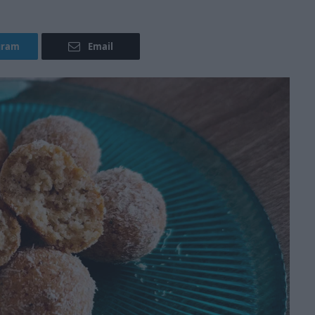
gram
Email