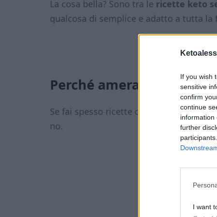
La cosa bella? Sono tra le
ricette keto s
qualcosa di semplice e adatto a tutta la 
Ketoaless
If you wish 
Perché amerai queste cas
sensitive in
confirm you
continue se
Se fai spesso ricette chetogeniche lo sai
information 
no.
further disc
participants
Downstream 
Persona
I want t