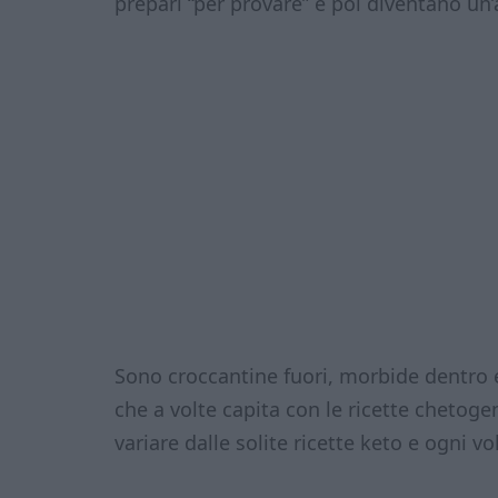
prepari “per provare” e poi diventano un’
Sono croccantine fuori, morbide dentro 
che a volte capita con le ricette chetog
variare dalle solite ricette keto e ogni v