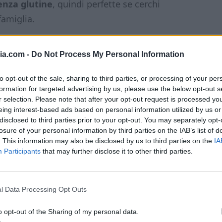
enza glutine
, quindi perfette se cerchi
famiglia.
ia.com -
Do Not Process My Personal Information
to opt-out of the sale, sharing to third parties, or processing of your per
tagnole keto
formation for targeted advertising by us, please use the below opt-out s
r selection. Please note that after your opt-out request is processed y
eing interest-based ads based on personal information utilized by us or
: il rischio è che vengano troppo asciutte. Qui
disclosed to third parties prior to your opt-out. You may separately opt-
losure of your personal information by third parties on the IAB’s list of
. This information may also be disclosed by us to third parties on the
IA
Participants
that may further disclose it to other third parties.
l Data Processing Opt Outs
o opt-out of the Sharing of my personal data.