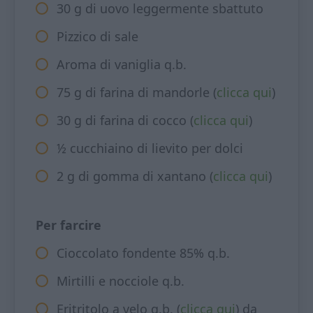
30 g di uovo leggermente sbattuto
Pizzico di sale
Aroma di vaniglia q.b.
75 g di farina di mandorle (
clicca qui
)
30 g di farina di cocco (
clicca qui
)
½ cucchiaino di lievito per dolci
2 g di gomma di xantano (
clicca qui
)
Per farcire
Cioccolato fondente 85% q.b.
Mirtilli e nocciole q.b.
Eritritolo a velo q.b. (
clicca qui
) da