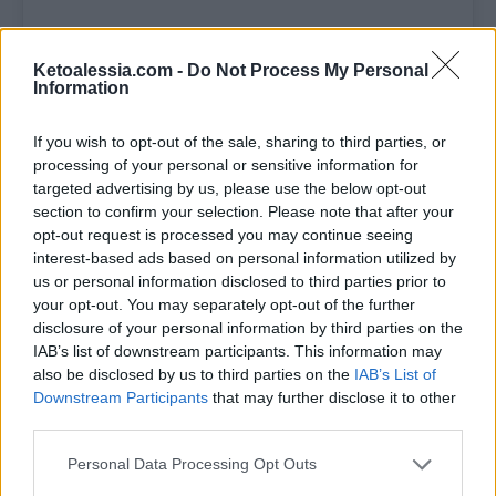
Se troppo appiccicoso aggiungi poco
Ketoalessia.com -
Do Not Process My Personal
alla volta dell’altra farina di cocco, fin
Information
quando no raggiungi la giusta
If you wish to opt-out of the sale, sharing to third parties, or
consistenza.
Senza esagerare.
processing of your personal or sensitive information for
targeted advertising by us, please use the below opt-out
Stendi il composto tra due fogli di
section to confirm your selection. Please note that after your
opt-out request is processed you may continue seeing
carta da forno ad uno spessore di 5
interest-based ads based on personal information utilized by
mm.
us or personal information disclosed to third parties prior to
your opt-out. You may separately opt-out of the further
Ritaglia un disco di 22 cm di
disclosure of your personal information by third parties on the
IAB’s list of downstream participants. This information may
circonferenza e poni al centro un
also be disclosed by us to third parties on the
IAB’s List of
coperchio da 15 cm di circonferenza
Downstream Participants
that may further disclose it to other
third parties.
e crea dei tagli tutto intorno
Personal Data Processing Opt Outs
(guarda il video).