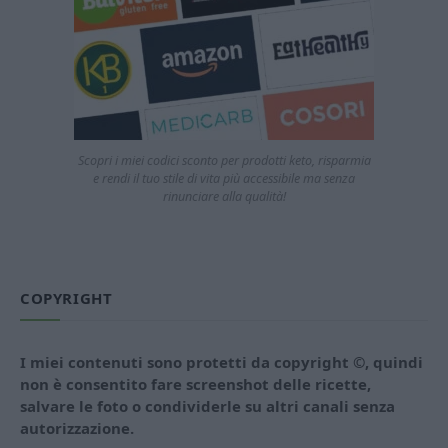
Scopri i miei codici sconto per prodotti keto, risparmia
e rendi il tuo stile di vita più accessibile ma senza
rinunciare alla qualità!
COPYRIGHT
I miei contenuti sono protetti da copyright ©, quindi
non è consentito fare screenshot delle ricette,
salvare le foto o condividerle su altri canali senza
autorizzazione.