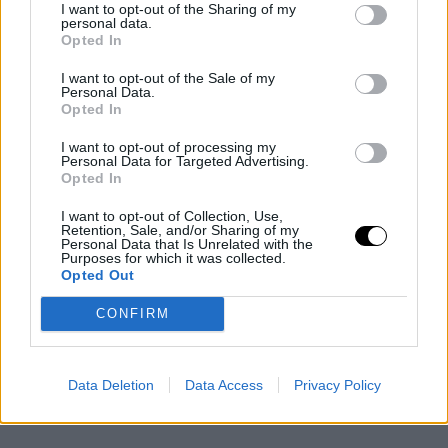
I want to opt-out of the Sharing of my
Intreccia le listarelle ottenute e poi
personal data.
Opted In
al centro disponi il cioccolato
I want to opt-out of the Sale of my
tagliato a pezzetti, i mirtilli e le
Personal Data.
Opted In
nocciole leggermente schiacciate.
I want to opt-out of processing my
Personal Data for Targeted Advertising.
Cuoci in forno caldo a 180° statico
Opted In
per 15 minuti o finché non diventa
I want to opt-out of Collection, Use,
ben dorato.
Retention, Sale, and/or Sharing of my
Personal Data that Is Unrelated with the
Purposes for which it was collected.
Opted Out
Lascia raffreddare e cospargi di
eritritolo a velo.
CONFIRM
Data Deletion
Data Access
Privacy Policy