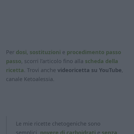
Per
dosi, sostituzioni
e
procedimento passo
passo
, scorri l’articolo fino alla
scheda della
ricetta
. Trovi anche
videoricetta su YouTube
,
canale Ketoalessia.
Le mie ricette chetogeniche sono
semplici,
povere di carboidrati
e
senza