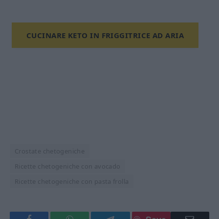
CUCINARE KETO IN FRIGGITRICE AD ARIA
Crostate chetogeniche
Ricette chetogeniche con avocado
Ricette chetogeniche con pasta frolla