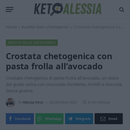
Home
»
Ricette dolci chetogenici
»
Crostata chetogenica con pasta frolla all’avocado
RICETTE DOLCI CHETOGENICI
Crostata chetogenica con
pasta frolla all’avocado
Crostata chetogenica di pasta frolla all’avocado, un dolce
dal gusto unico con cioccolato fondente, mirtilli e nocciole.
Senza glutine.
Di
Alessia Vinci
26 Ottobre 2022
3 min lettura
Facebook
WhatsApp
Telegram
Email