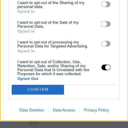
18
20
minutes
I want to opt-out of the Sharing of my
personal data.
Opted In
Tempo di cottura
Tempo totale
20
minutes
40
minutes
I want to opt-out of the Sale of my
Personal Data.
Opted In
Ognuno degli ingredienti utilizzati per questa
ricetta è indispensabile per la riuscita della ricetta
I want to opt-out of processing my
stessa. Qualsiasi sostituzione (o omissione) che
Personal Data for Targeted Advertising.
Opted In
non è espressamente indicata ne pregiudicherà il
risultato finale.
I want to opt-out of Collection, Use,
Retention, Sale, and/or Sharing of my
Personal Data that Is Unrelated with the
La quantità dipenderà dalla dimensione che darai ai
Purposes for which it was collected.
crackers.
Opted Out
CONFIRM
INGREDIENTI
Data Deletion
Data Access
Privacy Policy
50 g di farina di mandorle (
clicca
qui
)