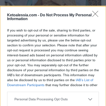
Ketoalessia.com -
Do Not Process My Personal
Information
If you wish to opt-out of the sale, sharing to third parties, or
Pin
Print
processing of your personal or sensitive information for
targeted advertising by us, please use the below opt-out
section to confirm your selection. Please note that after your
Crackers keto con pistacchi e
opt-out request is processed you may continue seeing
interest-based ads based on personal information utilized by
olive:
us or personal information disclosed to third parties prior to
your opt-out. You may separately opt-out of the further
ricetta senza uova
disclosure of your personal information by third parties on the
IAB’s list of downstream participants. This information may
Recipe by Ketoalessia
also be disclosed by us to third parties on the
IAB’s List of
Downstream Participants
that may further disclose it to other
Cuisine:
chetogenica
Difficulty:
Facile
third parties.
Personal Data Processing Opt Outs
Crackers
Preparazione