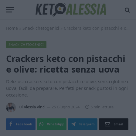
Home
»
Snack chetogenici
»
Crackers keto con pistacchi e olive: ricetta senza uova
SNACK CHETOGENICI
Crackers keto con pistacchi
e olive: ricetta senza uova
Deliziosi crackers keto con pistacchi e olive, senza glutine e
uova, facili da preparare. Perfetti per snack gustosi in ogni
occasione.
Di
Alessia Vinci
25 Giugno 2024
5 min lettura
Facebook
WhatsApp
Telegram
Email