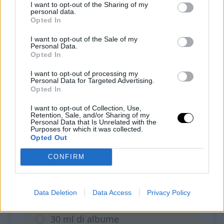
I want to opt-out of the Sharing of my
30
minutes
45
minutes
personal data.
Opted In
Ognuno degli ingredienti utilizzati per questa
I want to opt-out of the Sale of my
ricetta è indispensabile per la riuscita della ricetta
Personal Data.
stessa. Qualsiasi sostituzione (o omissione) che
Opted In
non è espressamente indicata ne pregiudicherà il
I want to opt-out of processing my
risultato finale.
Personal Data for Targeted Advertising.
Opted In
Teglia 15×15 cm.
I want to opt-out of Collection, Use,
Retention, Sale, and/or Sharing of my
Personal Data that Is Unrelated with the
Purposes for which it was collected.
INGREDIENTI
Opted Out
CONFIRM
300 g di fagiolini lessi
1 uovo
Data Deletion
Data Access
Privacy Policy
30 ml di albume