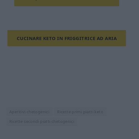
CUCINARE KETO IN FRIGGITRICE AD ARIA
Aperitivi chetogenici
Ricette primi piatti keto
Ricette secondi piatti chetogenici