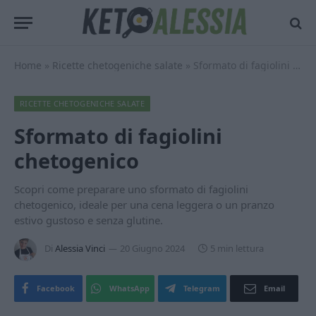
Home
»
Ricette chetogeniche salate
»
Sformato di fagiolini chetogenico
RICETTE CHETOGENICHE SALATE
Sformato di fagiolini
chetogenico
Scopri come preparare uno sformato di fagiolini
chetogenico, ideale per una cena leggera o un pranzo
estivo gustoso e senza glutine.
Di
Alessia Vinci
20 Giugno 2024
5 min lettura
Facebook
WhatsApp
Telegram
Email