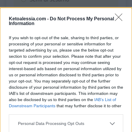
Ketoalessia.com -
Do Not Process My Personal
Information
COME FARE
If you wish to opt-out of the sale, sharing to third parties, or
In una ciotola impasta la carne
processing of your personal or sensitive information for
targeted advertising by us, please use the below opt-out
macinata con l’uovo, l’emmental
section to confirm your selection. Please note that after your
grattugiato, le foglie di basilico
opt-out request is processed you may continue seeing
interest-based ads based on personal information utilized by
tritate, pepe e paprika (o altra spezia
us or personal information disclosed to third parties prior to
che ti piace).
your opt-out. You may separately opt-out of the further
disclosure of your personal information by third parties on the
IAB’s list of downstream participants. This information may
Rivesti una teglia 20X20 cm con
also be disclosed by us to third parties on the
IAB’s List of
carta forno e stendi metà del
Downstream Participants
that may further disclose it to other
third parties.
composto.
Personal Data Processing Opt Outs
Disponi due fette di fesa di tacchino,