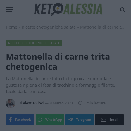
Home
»
Ricette chetogeniche salate
»
Mattonella di carne trita chetogenica
RICETTE CHETOGENICHE SALATE
Mattonella di carne trita
chetogenica
La Mattonella di carne trita chetogenica è morbida e
gustosa ripiena di fesa di tacchino e formaggio filante,
facile da fare in casa.
Di
Alessia Vinci
8 Marzo 2023
3 min lettura
Facebook
WhatsApp
Telegram
Email