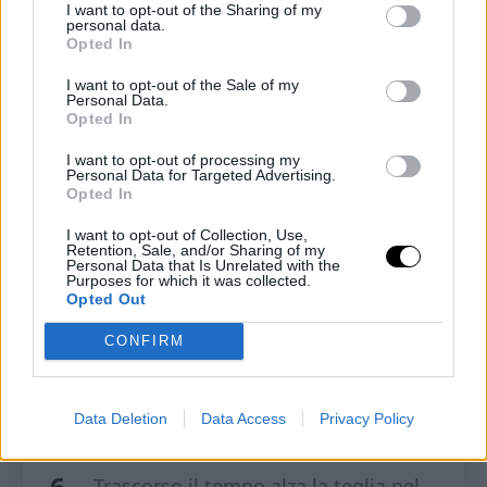
I want to opt-out of the Sharing of my
poi le due fette di emmental e altre
personal data.
Opted In
due fette di tacchino e ricopri con
I want to opt-out of the Sale of my
l’altro impasto.
Personal Data.
Opted In
Spolvera la superficie con del
I want to opt-out of processing my
parmigiano grattugiato, semi di
Personal Data for Targeted Advertising.
Opted In
sesamo e metti in frigorifero per 1
I want to opt-out of Collection, Use,
ora.
Retention, Sale, and/or Sharing of my
Personal Data that Is Unrelated with the
Purposes for which it was collected.
Dopodiché, versa un filo di olio e
Opted Out
cuoci in forno già caldo a 190° per 20
CONFIRM
minuti, posizionando la taglia
nell’ultimo ripiano in basso del
Data Deletion
Data Access
Privacy Policy
forno.
Trascorso il tempo alza la teglia nel