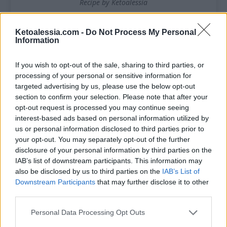
Recipe by Ketoalessia
Cuisine:
chetogenica
Difficulty:
Facile
Ketoalessia.com -
Do Not Process My Personal
Information
Pancake
Preparazione
If you wish to opt-out of the sale, sharing to third parties, or
3
5
minutes
processing of your personal or sensitive information for
Tempo di cottura
Tempo totale
targeted advertising by us, please use the below opt-out
section to confirm your selection. Please note that after your
10
minutes
15
minutes
opt-out request is processed you may continue seeing
interest-based ads based on personal information utilized by
Ognuno degli ingredienti utilizzati per questa
us or personal information disclosed to third parties prior to
ricetta è indispensabile per la riuscita della ricetta
your opt-out. You may separately opt-out of the further
stessa. Qualsiasi sostituzione (o omissione) che non
disclosure of your personal information by third parties on the
è espressamente indicata ne pregiudicherà il
IAB’s list of downstream participants. This information may
risultato finale.
Leggi le possibili sostituzioni nelle
also be disclosed by us to third parties on the
IAB’s List of
note in fondo alla scheda
.
Downstream Participants
that may further disclose it to other
third parties.
• La quantità dipenderà da quanto grandi farai i
Personal Data Processing Opt Outs
pancake.
• Ordina gli ingredienti cliccando sul pulsante