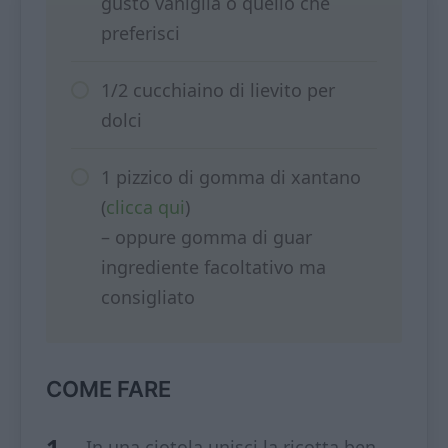
gusto vaniglia o quello che
preferisci
1/2 cucchiaino di lievito per
dolci
1 pizzico di gomma di xantano
(
clicca qui
)
– oppure gomma di guar
ingrediente facoltativo ma
consigliato
COME FARE
In una ciotola unisci la ricotta ben