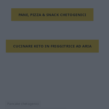
PANE, PIZZA & SNACK CHETOGENICI
CUCINARE KETO IN FRIGGITRICE AD ARIA
Pancake chetogenici