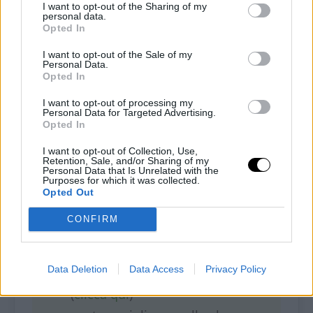
I want to opt-out of the Sharing of my
“Acquista qui”
: sarai reindirizzato direttamente alla
personal data.
Opted In
pagina del venditore. Ricorda di utilizzare i
codici
sconto
per ottenere uno sconto sui tuoi acquisti.
I want to opt-out of the Sale of my
Personal Data.
Opted In
INGREDIENTI
I want to opt-out of processing my
Personal Data for Targeted Advertising.
Opted In
1 uovo
I want to opt-out of Collection, Use,
Retention, Sale, and/or Sharing of my
50 g di ricotta di pecora
Personal Data that Is Unrelated with the
Purposes for which it was collected.
Opted Out
20 ml di latte vegetale senza
CONFIRM
zucchero (
clicca qui
)
Data Deletion
Data Access
Privacy Policy
12 g di proteine Whey Iso Zero
(
clicca qui
) *