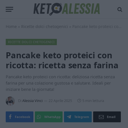
Home
»
Ricette dolci chetogenici
»
Pancake keto proteici con ricotta: ricetta senza farina
RICETTE DOLCI CHETOGENICI
Pancake keto proteici con
ricotta: ricetta senza farina
Pancake keto proteici con ricotta: deliziosa ricetta senza
farina per una colazione gustosa e salutare. Ideali per
iniziare bene la giornata!
Di
Alessia Vinci
22 Aprile 2025
5 min lettura
Facebook
WhatsApp
Telegram
Email