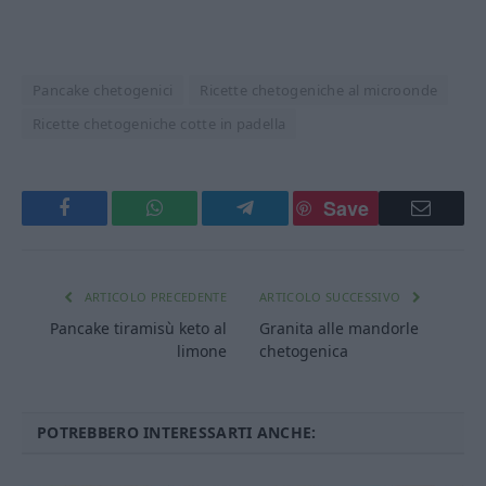
Pancake chetogenici
Ricette chetogeniche al microonde
Ricette chetogeniche cotte in padella
Save
Facebook
WhatsApp
Telegram
Email
ARTICOLO PRECEDENTE
ARTICOLO SUCCESSIVO
Pancake tiramisù keto al
Granita alle mandorle
limone
chetogenica
POTREBBERO INTERESSARTI ANCHE: