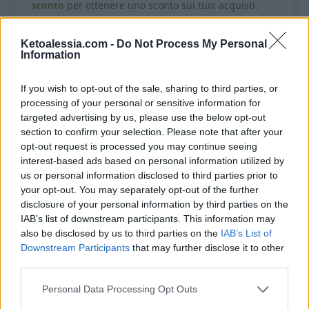
sconto
per ottenere uno sconto sui tuoi acquisti.
Ketoalessia.com -
Do Not Process My Personal
Ingredienti
Information
If you wish to opt-out of the sale, sharing to third parties, or
70 g di zucchina grattugiata e
processing of your personal or sensitive information for
ben strizzata
targeted advertising by us, please use the below opt-out
section to confirm your selection. Please note that after your
opt-out request is processed you may continue seeing
15 g di farina di mandorle
interest-based ads based on personal information utilized by
(
acquista qui
)
us or personal information disclosed to third parties prior to
your opt-out. You may separately opt-out of the further
disclosure of your personal information by third parties on the
15 g di parmigiano grattugiato
IAB’s list of downstream participants. This information may
also be disclosed by us to third parties on the
IAB’s List of
Downstream Participants
that may further disclose it to other
1 uovo medio
third parties.
Sale, pepe ed erba cipollina q.b.
Personal Data Processing Opt Outs