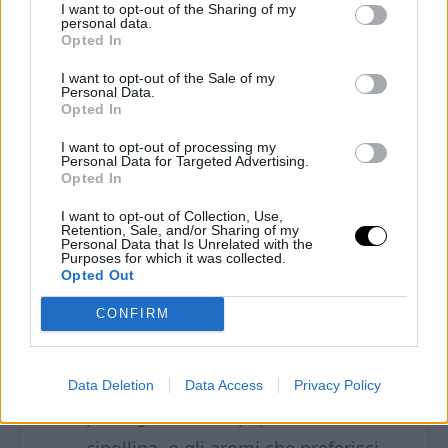
I want to opt-out of the Sharing of my
personal data.
Semi di sesamo q.b. per
Opted In
guarnire
I want to opt-out of the Sale of my
Personal Data.
Opted In
Procedimento
I want to opt-out of processing my
Personal Data for Targeted Advertising.
Opted In
Lava la zucchina, grattugiala
I want to opt-out of Collection, Use,
Retention, Sale, and/or Sharing of my
finemente e strizzala bene per
Personal Data that Is Unrelated with the
Purposes for which it was collected.
eliminare l’acqua in eccesso. Dovrai
Opted Out
ottenere 70 g di zucchina strizzata.
CONFIRM
Trasferiscila in una ciotola e
aggiungi l’uovo, farina di mandorle,
Data Deletion
Data Access
Privacy Policy
parmigiano, sale, pepe ed erba