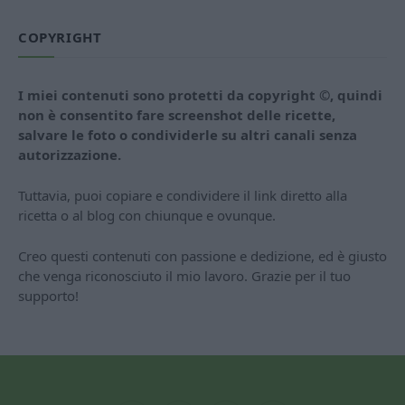
COPYRIGHT
I miei contenuti sono protetti da copyright ©, quindi
non è consentito fare screenshot delle ricette,
salvare le foto o condividerle su altri canali senza
autorizzazione.
Tuttavia, puoi copiare e condividere il link diretto alla
ricetta o al blog con chiunque e ovunque.
Creo questi contenuti con passione e dedizione, ed è giusto
che venga riconosciuto il mio lavoro. Grazie per il tuo
supporto!