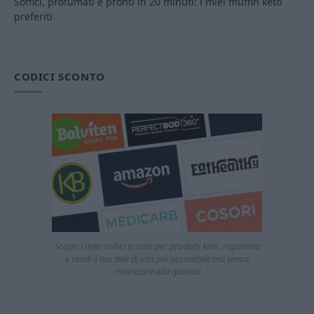
Soffici, profumati e pronti in 20 minuti: i miei muffin keto
preferiti
CODICI SCONTO
Scopri i miei codici sconto per prodotti keto, risparmia
e rendi il tuo stile di vita più accessibile ma senza
rinunciare alla qualità!