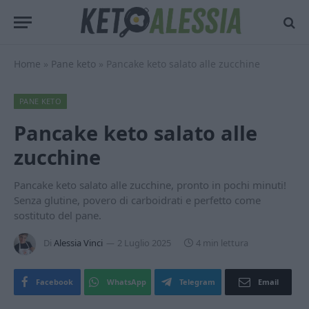
Home
»
Pane keto
»
Pancake keto salato alle zucchine
PANE KETO
Pancake keto salato alle
zucchine
Pancake keto salato alle zucchine, pronto in pochi minuti!
Senza glutine, povero di carboidrati e perfetto come
sostituto del pane.
Di
Alessia Vinci
2 Luglio 2025
4 min lettura
Facebook
WhatsApp
Telegram
Email