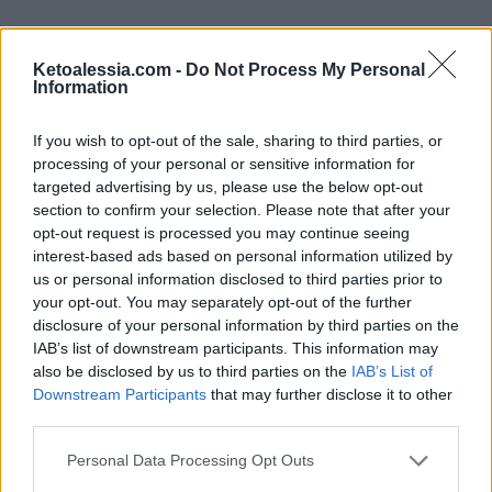
Ketoalessia.com -
Do Not Process My Personal
Information
Questo articolo
contiene link di affiliazione.
In qualità di Associate Amazon, guadagno
If you wish to opt-out of the sale, sharing to third parties, or
una piccola commissione dagli acquisti
processing of your personal or sensitive information for
idonei. L’affiliazione mi aiuta a coprire le
targeted advertising by us, please use the below opt-out
spese associate alla gestione di questo sito.
section to confirm your selection. Please note that after your
Per te non ci sono costi aggiuntivi.
opt-out request is processed you may continue seeing
interest-based ads based on personal information utilized by
us or personal information disclosed to third parties prior to
your opt-out. You may separately opt-out of the further
disclosure of your personal information by third parties on the
IAB’s list of downstream participants. This information may
also be disclosed by us to third parties on the
IAB’s List of
Downstream Participants
that may further disclose it to other
Ti lascio alla ricetta completa!
third parties.
Personal Data Processing Opt Outs