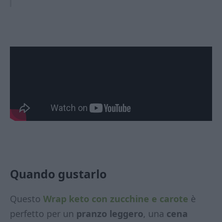
Quando gustarlo
Questo
Wrap keto con zucchine e carote
è
perfetto per un
pranzo leggero
, una
cena