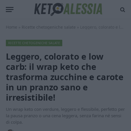
Home
»
Ricette chetogeniche salate
»
Leggero, colorato e low carb: il wrap keto che trasforma zucchine e carote in un pranzo sano e irresistibile!
RICETTE CHETOGENICHE SALATE
Leggero, colorato e low
carb: il wrap keto che
trasforma zucchine e carote
in un pranzo sano e
irresistibile!
Un wrap keto con verdure, leggero e flessibile, perfetto per
la pausa pranzo o una cena leggera, senza farina né sensi
di colpa.