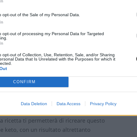
In
o opt-out of the Sale of my Personal Data.
to e come usarli
In
to opt-out of processing my Personal Data for Targeted
ing.
 e si adattano a qualsiasi occasione. Se sei
In
 come dessert
, puoi farcirli con una crema a
o opt-out of Collection, Use, Retention, Sale, and/or Sharing
una crema al cioccolato keto.
ersonal Data that Is Unrelated with the Purposes for which it
lected.
Out
salati
, basta farcirli con un ripieno di
CONFIRM
di verdure stufate. L’importante è che tu
hetiogenica come questa non ha limiti,
ina.
Data Deletion
Data Access
Privacy Policy
a ricetta ti permetterà di ricreare questo
 keto, con un risultato altrettanto