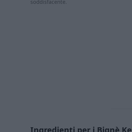
soddisfacente.
Ingredienti per i Bignè K