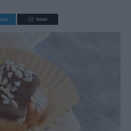
gram
Email