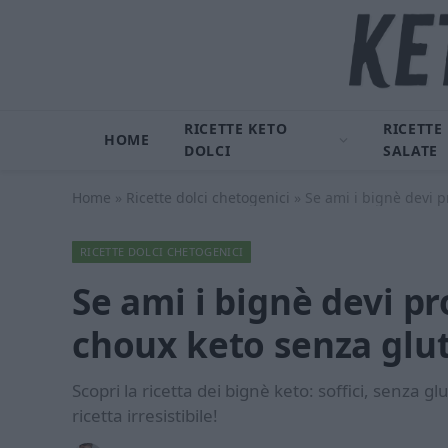
RICETTE KETO
RICETTE
HOME
DOLCI
SALATE
Home
»
Ricette dolci chetogenici
»
Se ami i bignè devi 
RICETTE DOLCI CHETOGENICI
Se ami i bignè devi p
choux keto senza glu
Scopri la ricetta dei bignè keto: soffici, senza gl
ricetta irresistibile!