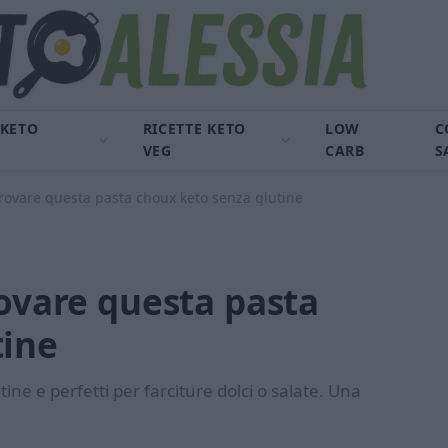
 KETO
RICETTE KETO
LOW
C
VEG
CARB
S
provare questa pasta choux keto senza glutine
rovare questa pasta
tine
utine e perfetti per farciture dolci o salate. Una