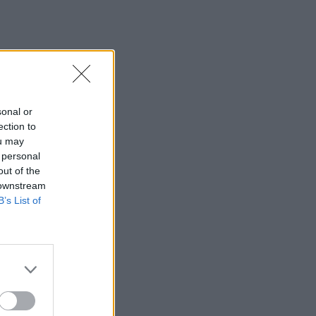
sonal or
ection to
ou may
 personal
out of the
 downstream
B’s List of