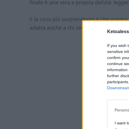
finale è una vera e propria delizia: legger
E la cosa più sorprendente è che questa
adatta anche a chi segue una dieta a bas
Ketoaless
If you wish 
sensitive in
confirm you
continue se
information 
further disc
participants
Downstream 
Persona
I want t