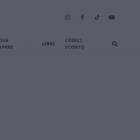
Instagram
Facebook
TikTok
YouTube
OSA
CODICI
LIBRI
APERE
SCONTO