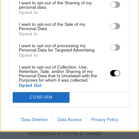
completo assorbimento della fibra.
I want to opt-out of the Sharing of my
personal data.
Opted In
Preleva 1/3 del composto e
impastalo con il cacao amaro,
I want to opt-out of the Sale of my
Personal Data.
forma un filoncino del diametro di
Opted In
1 cm e mezzo e lungo circa 25 cm e
I want to opt-out of processing my
Personal Data for Targeted Advertising.
metti da parte.
Opted In
I want to opt-out of Collection, Use,
Stendi l’impasto chiaro tra due fogli
Retention, Sale, and/or Sharing of my
Personal Data that Is Unrelated with the
di carta forno ad uno spessore di
Purposes for which it was collected.
Opted Out
circa 5 mm, ricava un rettangolo
CONFIRM
della lunghezza del filoncino al
cioccolato e largo circa 13/15 cm.
Data Deletion
Data Access
Privacy Policy
Adesso adagia il filoncino sopra il
rettangolo e vicino al bordo