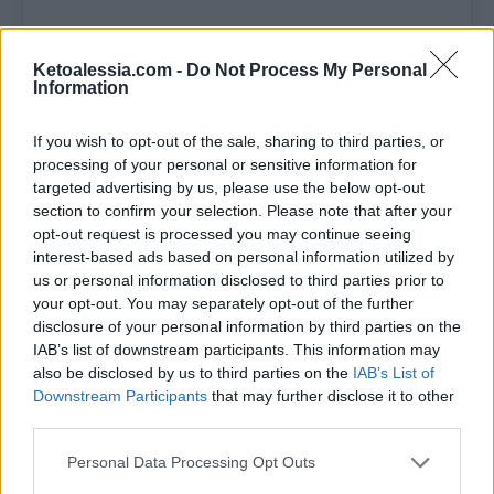
Aggiungi l’uovo leggermente
sbattuto e impasta. Otterrai un
Ketoalessia.com -
Do Not Process My Personal
Information
composto sodo ma un po’
appiccicoso.
If you wish to opt-out of the sale, sharing to third parties, or
processing of your personal or sensitive information for
targeted advertising by us, please use the below opt-out
Se non hai l’impastatrice fai a mano,
section to confirm your selection. Please note that after your
opt-out request is processed you may continue seeing
è lo stesso!
interest-based ads based on personal information utilized by
us or personal information disclosed to third parties prior to
your opt-out. You may separately opt-out of the further
disclosure of your personal information by third parties on the
Adesso spolverizza la fibra di avena
IAB’s list of downstream participants. This information may
sul tavolo da lavoro, con l’aiuto di
also be disclosed by us to third parties on the
IAB’s List of
Downstream Participants
that may further disclose it to other
un colino.
third parties.
Finisci di impastare il panetto fino a
Personal Data Processing Opt Outs