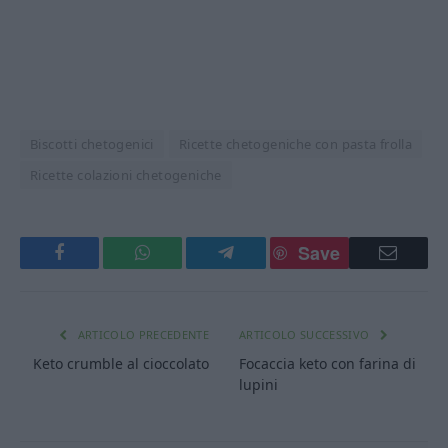
Biscotti chetogenici
Ricette chetogeniche con pasta frolla
Ricette colazioni chetogeniche
Save
Facebook
WhatsApp
Telegram
Email
ARTICOLO PRECEDENTE
ARTICOLO SUCCESSIVO
Keto crumble al cioccolato
Focaccia keto con farina di
lupini