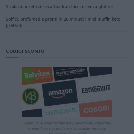
5 colazioni keto zero carboidrati facili e senza glutine
Soffici, profumati e pronti in 20 minuti: i miei muffin keto
preferiti
CODICI SCONTO
Scopri i miei codici sconto per prodotti keto, risparmia
e rendi il tuo stile di vita più accessibile ma senza
rinunciare alla qualità!