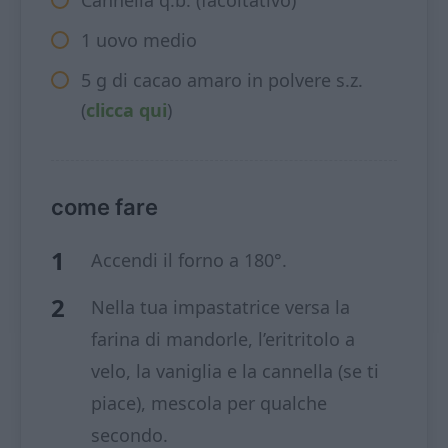
Cannella q.b. (facoltativo)
1 uovo medio
5 g di cacao amaro in polvere s.z.
(
clicca qui
)
come fare
Accendi il forno a 180°.
Nella tua impastatrice versa la
farina di mandorle, l’eritritolo a
velo, la vaniglia e la cannella (se ti
piace), mescola per qualche
secondo.