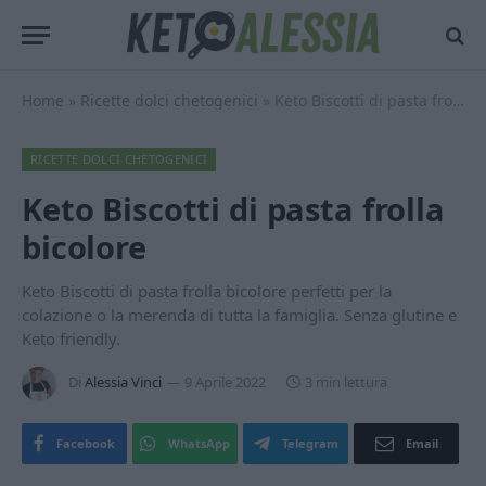
Home
»
Ricette dolci chetogenici
»
Keto Biscotti di pasta frolla bicolore
RICETTE DOLCI CHETOGENICI
Keto Biscotti di pasta frolla
bicolore
Keto Biscotti di pasta frolla bicolore perfetti per la
colazione o la merenda di tutta la famiglia. Senza glutine e
Keto friendly.
Di
Alessia Vinci
9 Aprile 2022
3 min lettura
Facebook
WhatsApp
Telegram
Email