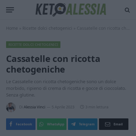
Home
»
Ricette dolci chetogenici
»
Cassatelle con ricotta chetogeniche
RICETTE DOLCI CHETOGENICI
Cassatelle con ricotta
chetogeniche
Le Cassatelle con ricotta chetogeniche sono un dolce
morbido, ripieno di crema di ricotta e gocce di cioccolato.
Senza glutine.
Di
Alessia Vinci
5 Aprile 2023
3 min lettura
Facebook
WhatsApp
Telegram
Email