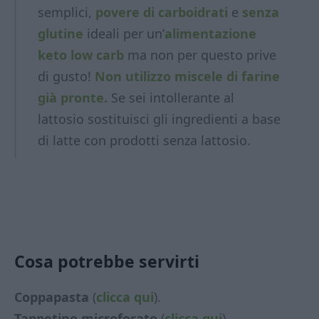
semplici,
povere di carboidrati
e
senza
glutine
ideali per un’
alimentazione
keto low carb
ma non per questo prive
di gusto!
Non utilizzo miscele di farine
già pronte.
Se sei intollerante al
lattosio sostituisci gli ingredienti a base
di latte con prodotti
senza lattosio.
Cosa potrebbe servirti
Coppapasta
(
clicca qui
).
Tappetino microforato
(
clicca qui
).