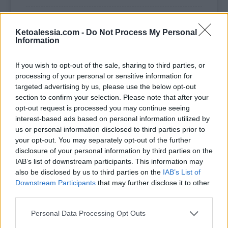
COME FARE
Ketoalessia.com -
Do Not Process My Personal
Information
Nel robot da cucina versa gli
If you wish to opt-out of the sale, sharing to third parties, or
ingredienti secchi e il burro freddo,
processing of your personal or sensitive information for
targeted advertising by us, please use the below opt-out
dai una prima mescolata. Otterrai
section to confirm your selection. Please note that after your
un composto sabbioso.
opt-out request is processed you may continue seeing
interest-based ads based on personal information utilized by
Unisci l’uovo e impasta
us or personal information disclosed to third parties prior to
your opt-out. You may separately opt-out of the further
velocemente.
disclosure of your personal information by third parties on the
IAB’s list of downstream participants. This information may
Trasferisci il composto sul tavolo da
also be disclosed by us to third parties on the
IAB’s List of
Downstream Participants
that may further disclose it to other
lavoro, precedentemente
third parties.
spolverizzato con fibra di avena,
Personal Data Processing Opt Outs
impasta fino ad ottenere una frolla