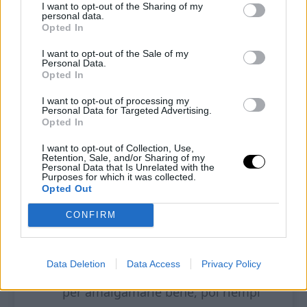
I want to opt-out of the Sharing of my
asciutta e morbida.
personal data.
Opted In
Avvolgi nella pellicola e conserva in
I want to opt-out of the Sale of my
frigo per almeno un’ora.
Personal Data.
Opted In
I want to opt-out of processing my
Personal Data for Targeted Advertising.
Prepara la Crema di ricotta
Opted In
In una ciotola mescola la ricotta, a
I want to opt-out of Collection, Use,
Retention, Sale, and/or Sharing of my
Personal Data that Is Unrelated with the
temperatura ambiente, con
Purposes for which it was collected.
Opted Out
l’eritritolo e la cannella finché non
diventa liscia e cremosa.
CONFIRM
Aggiungi le gocce di cioccolato,
Data Deletion
Data Access
Privacy Policy
mescola ancora qualche secondo
per amalgamarle bene, poi riempi