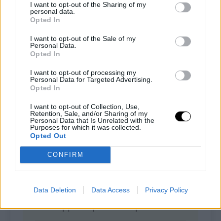
I want to opt-out of the Sharing of my
personal data.
Porzioni
Preparazione
Opted In
2
30
minutes
I want to opt-out of the Sale of my
Personal Data.
Tempo di cottura
Tempo totale
Opted In
15
minutes
45
minutes
I want to opt-out of processing my
Personal Data for Targeted Advertising.
Ognuno degli ingredienti utilizzati per questa
Opted In
ricetta è indispensabile per la riuscita della ricetta
I want to opt-out of Collection, Use,
stessa. Qualsiasi sostituzione (o omissione) che
Retention, Sale, and/or Sharing of my
non è espressamente indicata ne pregiudicherà il
Personal Data that Is Unrelated with the
Purposes for which it was collected.
risultato finale.
Opted Out
CONFIRM
INGREDIENTI
150 g di cavolo cappuccio cotto
Data Deletion
Data Access
Privacy Policy
– oppure quello che preferisci