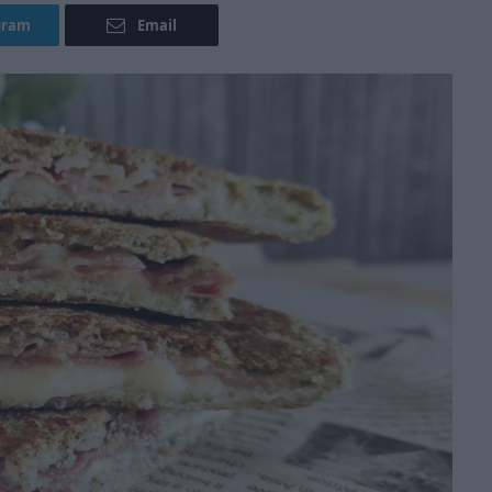
gram
Email