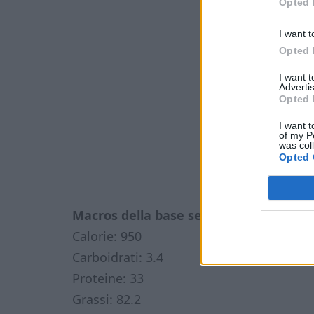
Opted 
I want t
Opted 
I want 
Advertis
Opted 
I want t
of my P
was col
Opted 
Macros della base senza condimento:
Calorie: 950
Carboidrati: 3.4
Proteine: 33
Grassi: 82.2