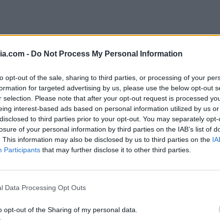
ia.com -
Do Not Process My Personal Information
a keto in padella
to opt-out of the sale, sharing to third parties, or processing of your per
formation for targeted advertising by us, please use the below opt-out s
r selection. Please note that after your opt-out request is processed y
la
, ti serviranno semi di zucca e di girasole,
eing interest-based ads based on personal information utilized by us or
ievito per pizza e focacce, acqua tiepida,
disclosed to third parties prior to your opt-out. You may separately opt-
losure of your personal information by third parties on the IAB’s list of
utto con Emmental bavarese, prosciutto crudo e
. This information may also be disclosed by us to third parties on the
IA
Participants
that may further disclose it to other third parties.
andoli in friggitrice ad aria e poi macinandoli
l Data Processing Opt Outs
dimento conserva le loro proprietà e rilascia
.
o opt-out of the Sharing of my personal data.