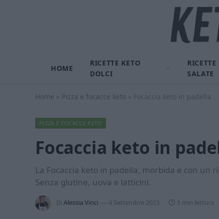
RICETTE KETO
RICETTE
HOME
DOLCI
SALATE
Home
»
Pizza e focacce keto
»
Focaccia keto in padella
PIZZA E FOCACCE KETO
Focaccia keto in pade
La Focaccia keto in padella, morbida e con un r
Senza glutine, uova e latticini.
Di
Alessia Vinci
4 Settembre 2023
5 min lettura