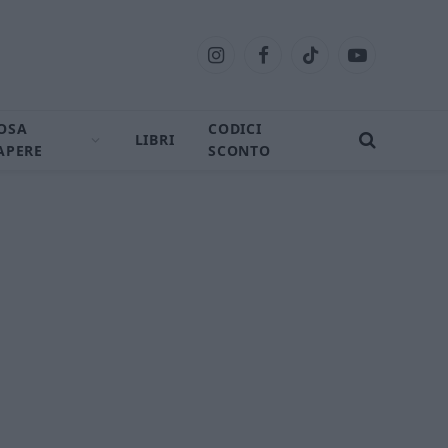
Instagram
Facebook
TikTok
YouTube
OSA
CODICI
LIBRI
APERE
SCONTO