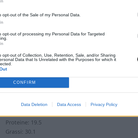
In
o opt-out of the Sale of my Personal Data.
In
to opt-out of processing my Personal Data for Targeted
ing.
In
o opt-out of Collection, Use, Retention, Sale, and/or Sharing
ersonal Data that Is Unrelated with the Purposes for which it
lected.
Out
CONFIRM
Macros di 1 fetta di 4 condita:
Calorie: 369
Data Deletion
Data Access
Privacy Policy
Carboidrati: 1
Proteine: 19.5
Grassi: 30.1