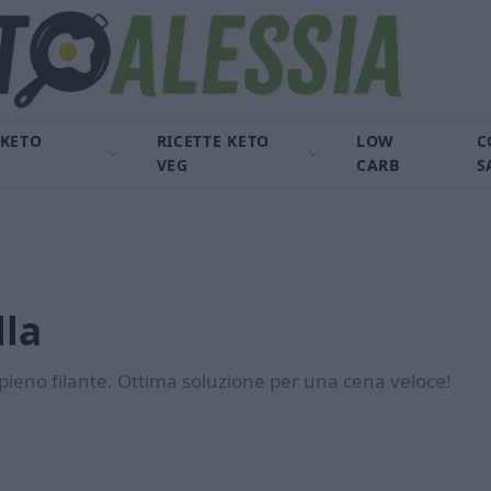
 KETO
RICETTE KETO
LOW
C
VEG
CARB
S
lla
ipieno filante. Ottima soluzione per una cena veloce!