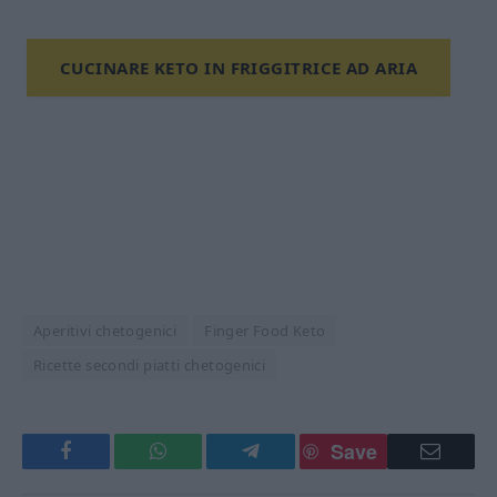
CUCINARE KETO IN FRIGGITRICE AD ARIA
Aperitivi chetogenici
Finger Food Keto
Ricette secondi piatti chetogenici
Save
Facebook
WhatsApp
Telegram
Email