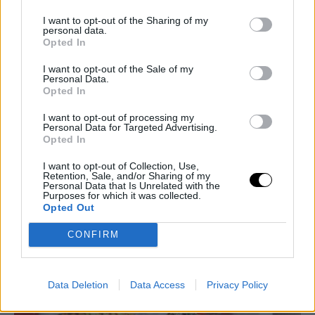
Adagia gli stecchi sulla leccarda
I want to opt-out of the Sharing of my
personal data.
Opted In
ricoperta con il tappetino di
silicone oppure da carta forno.
I want to opt-out of the Sale of my
Personal Data.
Opted In
Cuoci in forno caldo a 190° statico
I want to opt-out of processing my
per 10 minuti.
Personal Data for Targeted Advertising.
Opted In
I want to opt-out of Collection, Use,
Retention, Sale, and/or Sharing of my
Personal Data that Is Unrelated with the
Purposes for which it was collected.
Opted Out
CONFIRM
Data Deletion
Data Access
Privacy Policy