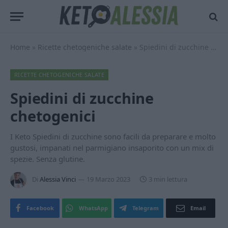
Home
»
Ricette chetogeniche salate
»
Spiedini di zucchine chetogenici
RICETTE CHETOGENICHE SALATE
Spiedini di zucchine
chetogenici
I Keto Spiedini di zucchine sono facili da preparare e molto
gustosi, impanati nel parmigiano insaporito con un mix di
spezie. Senza glutine.
Di
Alessia Vinci
19 Marzo 2023
3 min lettura
Facebook
WhatsApp
Telegram
Email