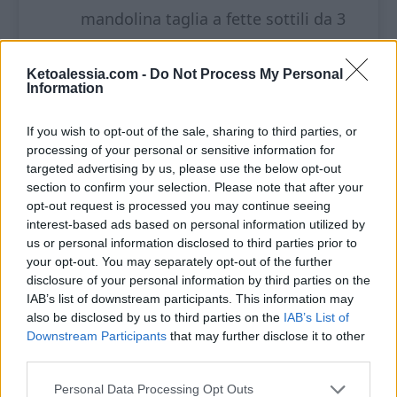
mandolina taglia a fette sottili da 3
mm, dal lato lungo.
Ketoalessia.com -
Do Not Process My Personal
In un piatto sbatti leggermente
Information
l’uovo.
If you wish to opt-out of the sale, sharing to third parties, or
processing of your personal or sensitive information for
In un altro piatto mescola il
targeted advertising by us, please use the below opt-out
parmigiano con le spezie.
section to confirm your selection. Please note that after your
opt-out request is processed you may continue seeing
interest-based ads based on personal information utilized by
Bagna le fette di zucchina prima
us or personal information disclosed to third parties prior to
nell’uovo e poi ripassa nel
your opt-out. You may separately opt-out of the further
disclosure of your personal information by third parties on the
parmigiano speziato, da entrambi i
IAB’s list of downstream participants. This information may
lati.
also be disclosed by us to third parties on the
IAB’s List of
Downstream Participants
that may further disclose it to other
Guarnisci con una fetta si speck e
third parties.
una di emmental, arrotola e stecca.
Personal Data Processing Opt Outs