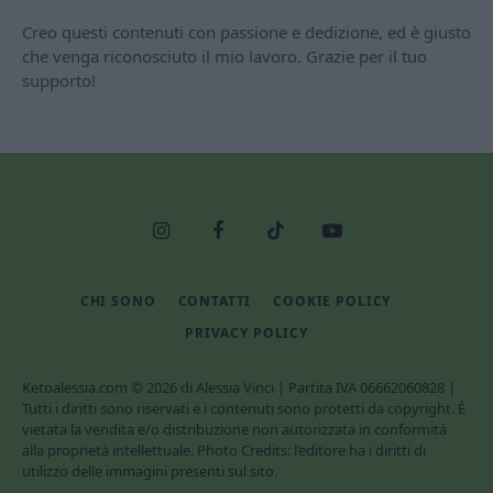
Creo questi contenuti con passione e dedizione, ed è giusto
che venga riconosciuto il mio lavoro. Grazie per il tuo
supporto!
Instagram
Facebook
TikTok
YouTube
CHI SONO
CONTATTI
COOKIE POLICY
PRIVACY POLICY
Ketoalessia.com © 2026 di Alessia Vinci | Partita IVA 06662060828 |
Tutti i diritti sono riservati e i contenuti sono protetti da copyright. È
vietata la vendita e/o distribuzione non autorizzata in conformità
alla proprietà intellettuale. Photo Credits: l’editore ha i diritti di
utilizzo delle immagini presenti sul sito.