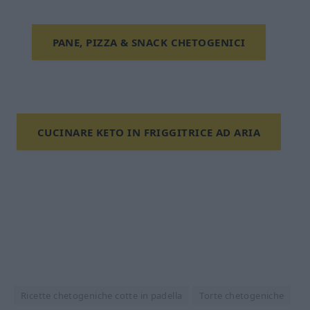
PANE, PIZZA & SNACK CHETOGENICI
CUCINARE KETO IN FRIGGITRICE AD ARIA
Ricette chetogeniche cotte in padella
Torte chetogeniche