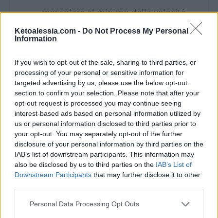
mescolare al minimo della velocità.
Ketoalessia.com -
Do Not Process My Personal
Ungi la padella con abbondante
Information
burro, base e bordi.
If you wish to opt-out of the sale, sharing to third parties, or
Versa il composto, poi unisci la
processing of your personal or sensitive information for
targeted advertising by us, please use the below opt-out
crema di nocciole, precedentemente
section to confirm your selection. Please note that after your
scaldata a bagnomaria per renderla
opt-out request is processed you may continue seeing
interest-based ads based on personal information utilized by
più liquida, forma dei cerchi e con
us or personal information disclosed to third parties prior to
your opt-out. You may separately opt-out of the further
uno stuzzicadenti mescola a formare
disclosure of your personal information by third parties on the
un disegno astratto.
IAB’s list of downstream participants. This information may
also be disclosed by us to third parties on the
IAB’s List of
Chiudi la padella con un coperchio e
Downstream Participants
that may further disclose it to other
third parties.
ponila sul fornello medio e cuoci a
fiamma bassa per 40 minuti.
Personal Data Processing Opt Outs