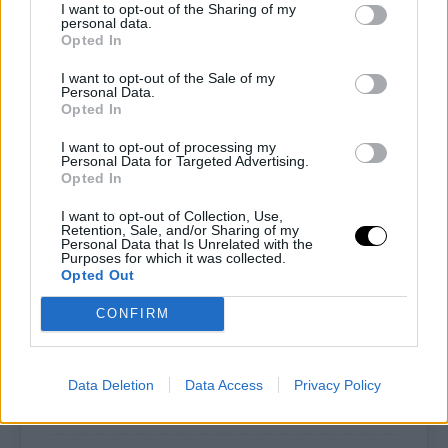
I want to opt-out of the Sharing of my
Non aprire il coperchio durante la
personal data.
Opted In
cottura sennò la torta di sgonfia!!!
I want to opt-out of the Sale of my
Personal Data.
Lascia raffreddare completamente
Opted In
prima di sformare.
I want to opt-out of processing my
Personal Data for Targeted Advertising.
Opted In
Guarda la videoricetta su
YouTube.
I want to opt-out of Collection, Use,
Retention, Sale, and/or Sharing of my
Personal Data that Is Unrelated with the
Purposes for which it was collected.
Opted Out
CONFIRM
Data Deletion
Data Access
Privacy Policy