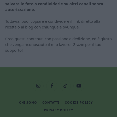
salvare le foto o condividerle su altri canali senza
autorizzazione.
Tuttavia, puoi copiare e condividere il link diretto alla
ricetta o al blog con chiunque e ovunque.
Creo questi contenuti con passione e dedizione, ed è giusto
che venga riconosciuto il mio lavoro. Grazie per il tuo
supporto!
Instagram
Facebook
TikTok
YouTube
CHI SONO
CONTATTI
COOKIE POLICY
PRIVACY POLICY