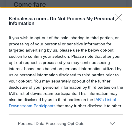
Come fare
Ketoalessia.com -
Do Not Process My Personal
Sciogli il burro e il cioccolato al
Information
microonde oppure a bragnomaria e
If you wish to opt-out of the sale, sharing to third parties, or
lascia raffreddare.
processing of your personal or sensitive information for
targeted advertising by us, please use the below opt-out
Con un tritatutto, trita
section to confirm your selection. Please note that after your
opt-out request is processed you may continue seeing
grossolanamente le nocciole e metti
interest-based ads based on personal information utilized by
da parte.
us or personal information disclosed to third parties prior to
your opt-out. You may separately opt-out of the further
Separata tuorli e albumi in due
disclosure of your personal information by third parties on the
IAB’s list of downstream participants. This information may
ciotole.
also be disclosed by us to third parties on the
IAB’s List of
Downstream Participants
that may further disclose it to other
Monta gli albumi a neve e metti da
third parties.
parte.
Personal Data Processing Opt Outs