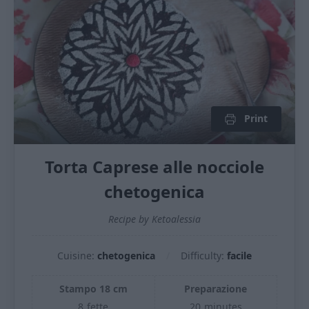
Print
Torta Caprese alle nocciole
chetogenica
Recipe by Ketoalessia
Cuisine:
chetogenica
Difficulty:
facile
Stampo 18 cm
Preparazione
8
fette
20
minutes