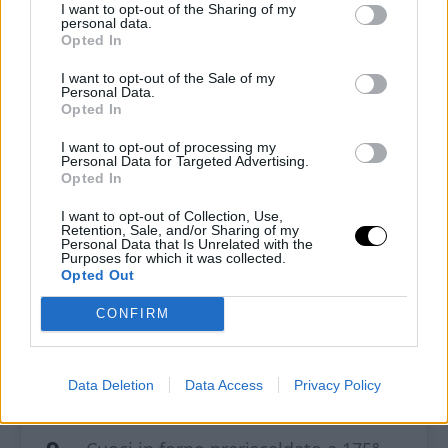
Sbatti i tuorli con l’eritritolo e la
I want to opt-out of the Sharing of my
personal data.
cannella, il tempo di amalgamare i
Opted In
due ingredienti.
I want to opt-out of the Sale of my
Personal Data.
Opted In
Aggiungi il cioccolato, la farina di
nocciole, gli aromi e mescola per
I want to opt-out of processing my
Personal Data for Targeted Advertising.
bene tra l’uno e l’altro.
Opted In
I want to opt-out of Collection, Use,
Infine aggiungi gli albumi a neve e
Retention, Sale, and/or Sharing of my
Personal Data that Is Unrelated with the
mescola delicatamente con una
Purposes for which it was collected.
Opted Out
spatola.
CONFIRM
Rivesti uno stampo con della carta
forno, versa il composto, livella e
Data Deletion
Data Access
Privacy Policy
ritaglia con la carta in eccesso.