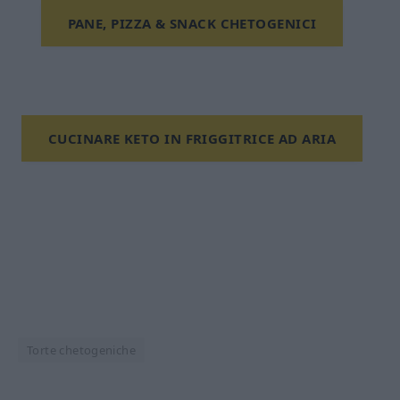
PANE, PIZZA & SNACK CHETOGENICI
CUCINARE KETO IN FRIGGITRICE AD ARIA
Torte chetogeniche