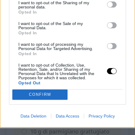
I want to opt-out of the Sharing of my
personal data.
Ingredienti
Opted In
I want to opt-out of the Sale of my
80 ml di albumi
Personal Data.
Opted In
Qualche goccia di succo di
I want to opt-out of processing my
Personal Data for Targeted Advertising.
limone
Opted In
I want to opt-out of Collection, Use,
100 g di zucchina grattugiata e
Retention, Sale, and/or Sharing of my
Personal Data that Is Unrelated with the
Purposes for which it was collected.
ben strizzata
Opted Out
CONFIRM
30 g di affettato di tacchino
sminuzzato
– o quello che preferisci
Data Deletion
Data Access
Privacy Policy
10 g di parmigiano grattugiato