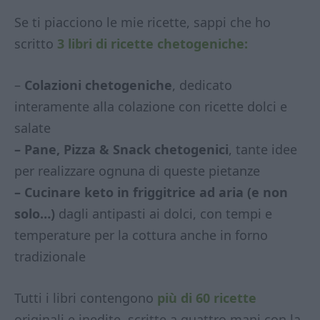
Se ti piacciono le mie ricette, sappi che ho
scritto
3 libri di ricette chetogeniche:
–
Colazioni chetogeniche
, dedicato
interamente alla colazione con ricette dolci e
salate
– Pane, Pizza & Snack chetogenici
, tante idee
per realizzare ognuna di queste pietanze
– Cucinare keto in friggitrice ad aria (e non
solo…)
dagli antipasti ai dolci, con tempi e
temperature per la cottura anche in forno
tradizionale
Tutti i libri contengono
più di 60 ricette
originali e inedite, scritte a quattro mani con la