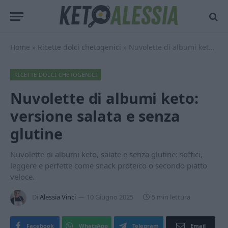
Home
»
Ricette dolci chetogenici
»
Nuvolette di albumi keto: versione salata e senza glutine
RICETTE DOLCI CHETOGENICI
Nuvolette di albumi keto:
versione salata e senza
glutine
Nuvolette di albumi keto, salate e senza glutine: soffici,
leggere e perfette come snack proteico o secondo piatto
veloce.
Di
Alessia Vinci
10 Giugno 2025
5 min lettura
Facebook
WhatsApp
Telegram
Email