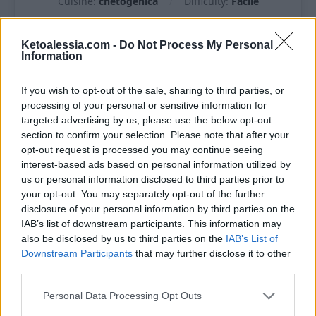
Cuisine:
chetogenica
Difficulty:
Facile
Quantità
Preparazione
Ketoalessia.com -
Do Not Process My Personal
9
nuvolette
30
minutes
Information
Tempo di cottura
Tempo totale
If you wish to opt-out of the sale, sharing to third parties, or
15
minutes
45
minutes
processing of your personal or sensitive information for
targeted advertising by us, please use the below opt-out
Ognuno degli ingredienti utilizzati per questa
section to confirm your selection. Please note that after your
ricetta è indispensabile per la riuscita della ricetta
opt-out request is processed you may continue seeing
stessa. Qualsiasi sostituzione (o omissione) che non
interest-based ads based on personal information utilized by
è espressamente indicata ne pregiudicherà il
us or personal information disclosed to third parties prior to
risultato finale.
your opt-out. You may separately opt-out of the further
disclosure of your personal information by third parties on the
IAB’s list of downstream participants. This information may
• La quantità dipenderà dalla grandezza che darai.
also be disclosed by us to third parties on the
IAB’s List of
• Ordina gli ingredienti cliccando sul pulsante
Downstream Participants
that may further disclose it to other
“Acquista qui”
: sarai reindirizzato direttamente alla
third parties.
pagina del venditore. Ricorda di utilizzare i
codici
sconto
per ottenere uno sconto sui tuoi acquisti.
Personal Data Processing Opt Outs