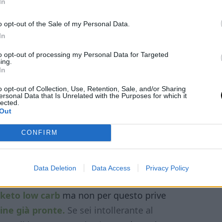
In
o opt-out of the Sale of my Personal Data.
In
to opt-out of processing my Personal Data for Targeted
ing.
In
o opt-out of Collection, Use, Retention, Sale, and/or Sharing
asso passo
, scorri l’articolo fino alla
scheda
ersonal Data that Is Unrelated with the Purposes for which it
lected.
oricetta su YouTube!
Out
CONFIRM
Data Deletion
Data Access
Privacy Policy
mplici,
povere di carboidrati
e
senza
keto low carb
ma non per questo prive
rine già pronte.
Se sei intollerante al