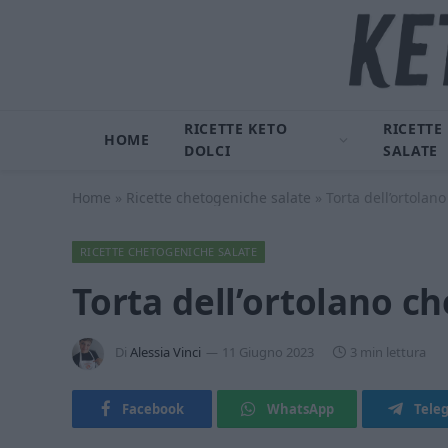
RICETTE KETO
RICETTE
HOME
DOLCI
SALATE
Home
»
Ricette chetogeniche salate
»
Torta dell’ortolan
RICETTE CHETOGENICHE SALATE
Torta dell’ortolano c
Di
Alessia Vinci
11 Giugno 2023
3 min lettura
Facebook
WhatsApp
Tele