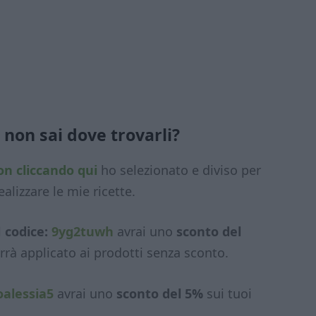
 non sai dove trovarli?
on
cliccando qui
ho selezionato e diviso per
ealizzare le mie ricette.
l
codice:
9yg2tuwh
avrai uno
sconto del
errà applicato ai prodotti senza sconto.
oalessia5
avrai uno
sconto del 5%
sui tuoi