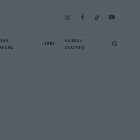
Instagram
Facebook
TikTok
YouTube
OSA
CODICI
LIBRI
APERE
SCONTO