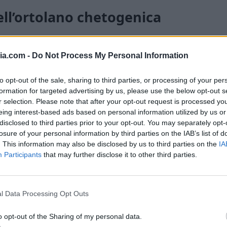
ell’ortolano chetogenica
togenica
dovrai preparare la base che è
ia.com -
Do Not Process My Personal Information
di lupino, farina di semi di girasole e farina di
cqua. Il ripieno invece è composto da un
mix
to opt-out of the sale, sharing to third parties, or processing of your per
roni, funghi, cipolla, aglio, sale e spezie.
formation for targeted advertising by us, please use the below opt-out s
r selection. Please note that after your opt-out request is processed y
eing interest-based ads based on personal information utilized by us or
disclosed to third parties prior to your opt-out. You may separately opt-
losure of your personal information by third parties on the IAB’s list of
inite, basta avere un po’ di fantasia e
. This information may also be disclosed by us to third parties on the
IA
rigorifero.
Participants
that may further disclose it to other third parties.
l Data Processing Opt Outs
o opt-out of the Sharing of my personal data.