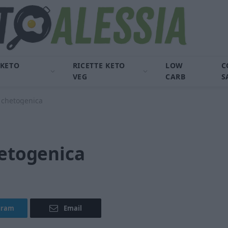
 KETO
RICETTE KETO
LOW
C
VEG
CARB
S
o chetogenica
hetogenica
gram
Email