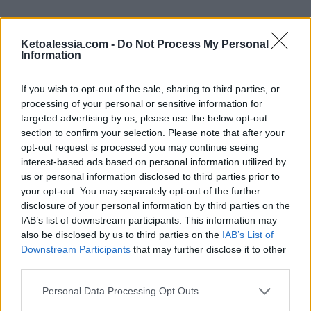
Ketoalessia.com -
Do Not Process My Personal
Information
Semi di Chia
If you wish to opt-out of the sale, sharing to third parties, or
processing of your personal or sensitive information for
targeted advertising by us, please use the below opt-out
section to confirm your selection. Please note that after your
opt-out request is processed you may continue seeing
interest-based ads based on personal information utilized by
us or personal information disclosed to third parties prior to
your opt-out. You may separately opt-out of the further
I
Semi di Chia
sono un ottimo addensante
disclosure of your personal information by third parties on the
keto-friendly puoi usarli interi oppure macinati.
IAB’s list of downstream participants. This information may
also be disclosed by us to third parties on the
IAB’s List of
Sono piccoli semi ovali che possono essere di
Downstream Participants
that may further disclose it to other
colore grigio, nero, bianco o marrone e hanno
third parties.
la capacità di essere idrofili, assorbono fino a
Personal Data Processing Opt Outs
12 volte il loro peso in liquido, sviluppano un