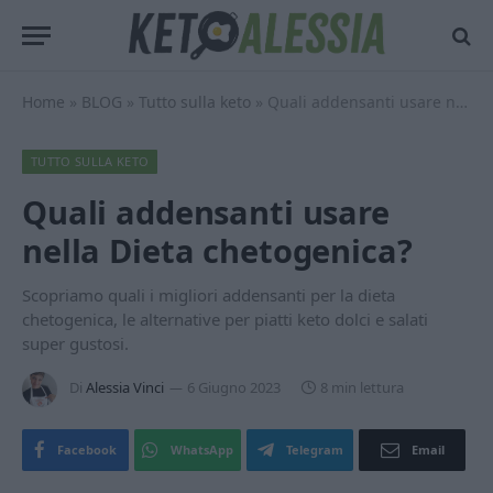
Home
»
BLOG
»
Tutto sulla keto
»
Quali addensanti usare nella Dieta chetogenica?
TUTTO SULLA KETO
Quali addensanti usare
nella Dieta chetogenica?
Scopriamo quali i migliori addensanti per la dieta
chetogenica, le alternative per piatti keto dolci e salati
super gustosi.
Di
Alessia Vinci
6 Giugno 2023
8 min lettura
Facebook
WhatsApp
Telegram
Email