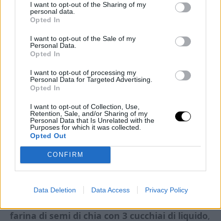
I want to opt-out of the Sharing of my
rivestimento mucillaginoso attorno a loro che
personal data.
Opted In
conferisce una consistenza gelatinosa al liquido
I want to opt-out of the Sale of my
in cui sono immersi.
Personal Data.
Opted In
I Semi di Chia sono più indicati nella
I want to opt-out of processing my
Personal Data for Targeted Advertising.
preparazione budini e frullati. Tendono ad
Opted In
addensarsi un po’ più lentamente rispetto agli
I want to opt-out of Collection, Use,
altri addensanti, per questo hanno bisogno
Retention, Sale, and/or Sharing of my
Personal Data that Is Unrelated with the
anche di una notte di riposo.
Purposes for which it was collected.
Opted Out
La quantità giornaliera consigliata è di
10
CONFIRM
grammi
, circa un cucchiaio da cucina. Possono
essere utilizzati al posto delle uova negli
Data Deletion
Data Access
Privacy Policy
impasti, basta mescolare
1 cucchiaino di
farina di semi di chia con 3 cucchiai di liquido
,