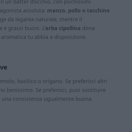
in un batter d’occhio, con pochissimi
tagonista assoluta:
manzo, pollo o tacchino
ge da legante naturale, mentre il
e grassi buoni. L’
erba cipollina
dona
 aromatica tu abbia a disposizione.
ive
molo, basilico o origano. Se preferisci altri
no benissimo. Se preferisci, puoi sostituire
o una consistenza ugualmente buona.