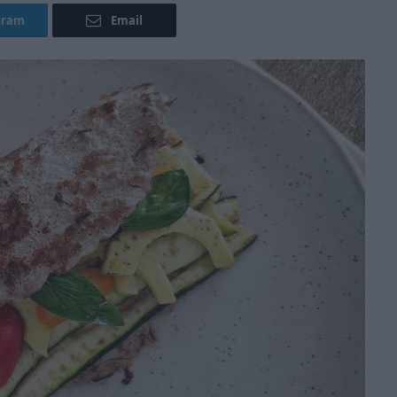
gram
Email