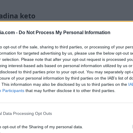
adina keto
macinata
è un ottima soluzione per pranzo o
ia.com -
Do Not Process My Personal Information
rasforma in un pasto completo. È perfetta da
to opt-out of the sale, sharing to third parties, or processing of your per
perché buona anche fredda!
formation for targeted advertising by us, please use the below opt-out s
r selection. Please note that after your opt-out request is processed y
sono
ideali quando hai poco tempo
ma non
eing interest-based ads based on personal information utilized by us or
disclosed to third parties prior to your opt-out. You may separately opt-
lanciato.
losure of your personal information by third parties on the IAB’s list of
. This information may also be disclosed by us to third parties on the
IA
Participants
that may further disclose it to other third parties.
l Data Processing Opt Outs
o opt-out of the Sharing of my personal data.