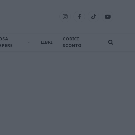
Instagram
Facebook
TikTok
YouTube
OSA
CODICI
LIBRI
APERE
SCONTO