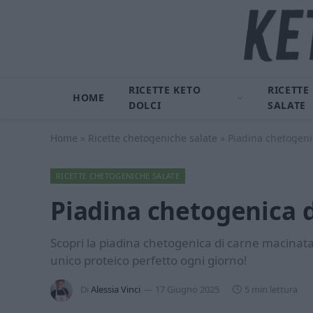
RICETTE KETO
RICETTE
HOME
DOLCI
SALATE
Home
»
Ricette chetogeniche salate
»
Piadina chetogeni
RICETTE CHETOGENICHE SALATE
Piadina chetogenica 
Scopri la piadina chetogenica di carne macinata: 
unico proteico perfetto ogni giorno!
Di
Alessia Vinci
17 Giugno 2025
5 min lettura