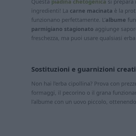
Questa
piadina chetogenica
si prepara 
ingredienti! La
carne macinata
è la pro
funzionano perfettamente. L’
albume
fun
parmigiano stagionato
aggiunge sapore 
freschezza, ma puoi usare qualsiasi erba
Sostituzioni e guarnizioni creat
Non hai l’erba cipollina? Prova con prezze
formaggi, il pecorino o il grana funziona
l’albume con un uovo piccolo, ottenend