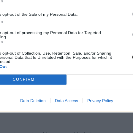
In
o opt-out of the Sale of my Personal Data.
In
to opt-out of processing my Personal Data for Targeted
ing.
etogenica di carne macinata
, non
In
con me su Instagram, taggandomi nelle storie.
o opt-out of Collection, Use, Retention, Sale, and/or Sharing
ersonal Data that Is Unrelated with the Purposes for which it
.
lected.
Out
CONFIRM
Data Deletion
Data Access
Privacy Policy
a chetogenica di carne