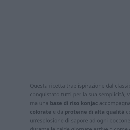
Questa ricetta trae ispirazione dal clas
conquistato tutti per la sua semplicità, ve
ma una
base di riso konjac
accompagna
colorate
e da
proteine di alta qualità
co
un’esplosione di sapore ad ogni boccone.
durante le calde giornate estive o come