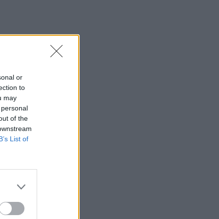
sonal or
ection to
ou may
 personal
out of the
 downstream
B’s List of