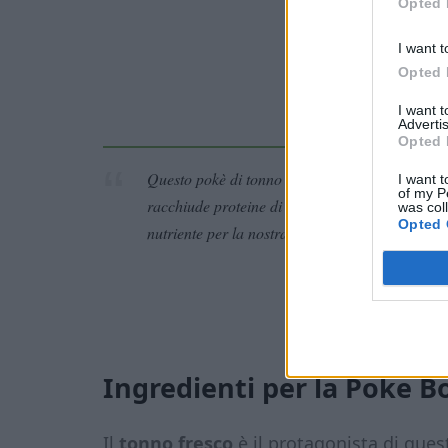
Opted 
I want t
Opted 
I want 
Advertis
Opted 
Questo pokè di tonno è un piatto unico perfett
I want t
of my P
racchiude proteine di alta qualità, grassi sani, 
was col
Opted 
nutriente per la nostra alimentazione keto.
Ingredienti per la Poke B
Il
tonno fresco
è il protagonista di que