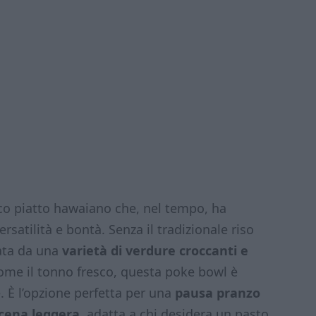
sico piatto hawaiano che, nel tempo, ha
rsatilità e bontà. Senza il tradizionale riso
ta da una
varietà di verdure croccanti e
me il tonno fresco, questa poke bowl è
 È l’opzione perfetta per una
pausa pranzo
cena leggera
, adatta a chi desidera un pasto