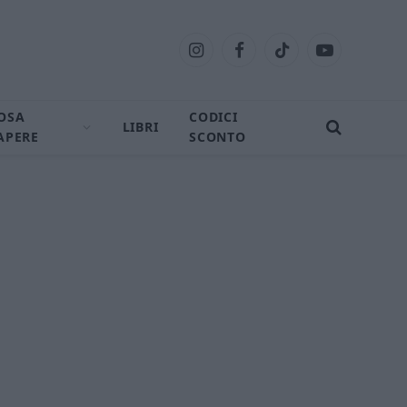
Instagram
Facebook
TikTok
YouTube
OSA
CODICI
LIBRI
APERE
SCONTO