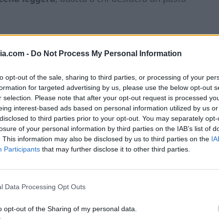
di tonno keto
, non dimenticare di
ia.com -
Do Not Process My Personal Information
gram, taggandomi nelle storie. Puoi trovarmi
to opt-out of the sale, sharing to third parties, or processing of your per
formation for targeted advertising by us, please use the below opt-out s
r selection. Please note that after your opt-out request is processed y
eing interest-based ads based on personal information utilized by us or
disclosed to third parties prior to your opt-out. You may separately opt-
a Trappetti:
losure of your personal information by third parties on the IAB’s list of
. This information may also be disclosed by us to third parties on the
IA
Participants
that may further disclose it to other third parties.
l Data Processing Opt Outs
o opt-out of the Sharing of my personal data.