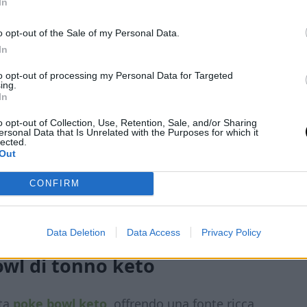
In
o opt-out of the Sale of my Personal Data.
In
to opt-out of processing my Personal Data for Targeted
ing.
In
amente adatto all’alimentazione chetogenica perché
o opt-out of Collection, Use, Retention, Sale, and/or Sharing
ersonal Data that Is Unrelated with the Purposes for which it
vitamine e minerali. Quindi piatto saziante e super
lected.
Out
CONFIRM
Data Deletion
Data Access
Privacy Policy
owl di tonno keto
sta
poke bowl keto
, offrendo una fonte ricca