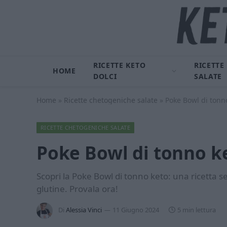
RICETTE KETO
RICETTE
HOME
DOLCI
SALATE
Home
»
Ricette chetogeniche salate
»
Poke Bowl di tonno
RICETTE CHETOGENICHE SALATE
Poke Bowl di tonno ke
Scopri la Poke Bowl di tonno keto: una ricetta sen
glutine. Provala ora!
Di
Alessia Vinci
11 Giugno 2024
5 min lettura