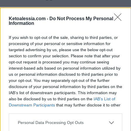
Sito Web
:
COSORI
|
Sconto
: 20% |
Codice
:
Ketoalessia.com -
Do Not Process My Personal
PALERMOCOSORI20
Information
If you wish to opt-out of the sale, sharing to third parties, or
Non perdere queste fantastiche opportunità
processing of your personal or sensitive information for
targeted advertising by us, please use the below opt-out
di risparmio!
Condividi queste offerte con amici
section to confirm your selection. Please note that after your
e familiari che seguono uno stile di vita keto e
opt-out request is processed you may continue seeing
low carb. Buon shopping!
interest-based ads based on personal information utilized by
us or personal information disclosed to third parties prior to
your opt-out. You may separately opt-out of the further
disclosure of your personal information by third parties on the
IAB’s list of downstream participants. This information may
also be disclosed by us to third parties on the
IAB’s List of
Downstream Participants
that may further disclose it to other
third parties.
Questo articolo
contiene link di
affiliazione.
In qualità di Associate
Personal Data Processing Opt Outs
Amazon, guadagno una piccola