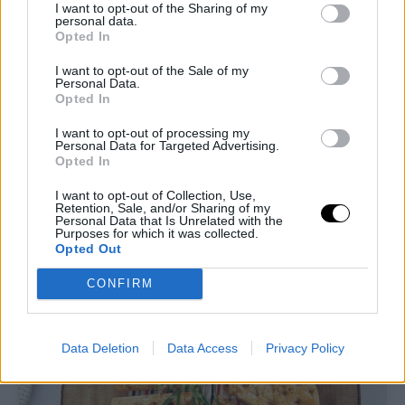
commissione dagli acquisti idonei.
I want to opt-out of the Sharing of my
personal data.
L’affiliazione mi aiuta a coprire le spese
Opted In
associate alla gestione di questo sito. Per
te non ci sono costi aggiuntivi.
I want to opt-out of the Sale of my
Personal Data.
Opted In
I want to opt-out of processing my
Personal Data for Targeted Advertising.
Opted In
I want to opt-out of Collection, Use,
Ti lascio alla ricetta completa!
Retention, Sale, and/or Sharing of my
Personal Data that Is Unrelated with the
Purposes for which it was collected.
Opted Out
CONFIRM
Data Deletion
Data Access
Privacy Policy