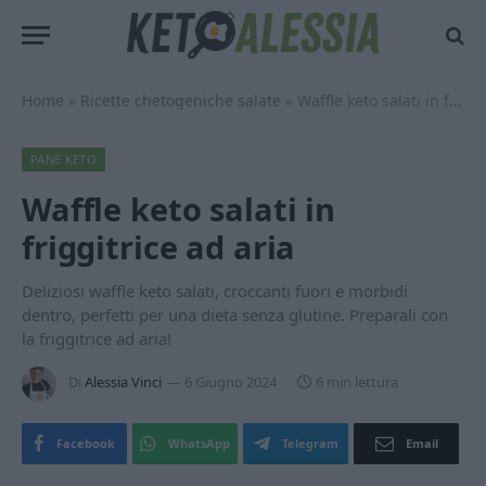
Home
»
Ricette chetogeniche salate
»
Waffle keto salati in friggitrice ad aria
PANE KETO
Waffle keto salati in
friggitrice ad aria
Deliziosi waffle keto salati, croccanti fuori e morbidi
dentro, perfetti per una dieta senza glutine. Preparali con
la friggitrice ad aria!
Di
Alessia Vinci
6 Giugno 2024
6 min lettura
Facebook
WhatsApp
Telegram
Email