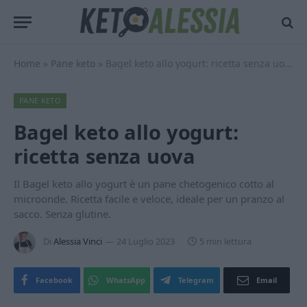
Home
»
Pane keto
»
Bagel keto allo yogurt: ricetta senza uova
PANE KETO
Bagel keto allo yogurt:
ricetta senza uova
Il Bagel keto allo yogurt è un pane chetogenico cotto al
microonde. Ricetta facile e veloce, ideale per un pranzo al
sacco. Senza glutine.
Di
Alessia Vinci
24 Luglio 2023
5 min lettura
Facebook
WhatsApp
Telegram
Email