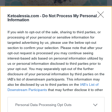
Pin
Print
Ketoalessia.com -
Do Not Process My Personal
Information
Bagel keto allo yogurt
If you wish to opt-out of the sale, sharing to third parties, or
processing of your personal or sensitive information for
Recipe by Ketoalessia
targeted advertising by us, please use the below opt-out
section to confirm your selection. Please note that after your
Cuisine:
chetogenica
Difficulty:
Facile
opt-out request is processed you may continue seeing
interest-based ads based on personal information utilized by
us or personal information disclosed to third parties prior to
Porzioni
Preparazione
your opt-out. You may separately opt-out of the further
1
5
minutes
disclosure of your personal information by third parties on the
IAB’s list of downstream participants. This information may
Cottura
Tempo totale
also be disclosed by us to third parties on the
IAB’s List of
2
minutes
7
minutes
Downstream Participants
that may further disclose it to other
third parties.
Ognuno degli ingredienti utilizzati per questa
ricetta è indispensabile per la riuscita della ricetta
Personal Data Processing Opt Outs
stessa. Qualsiasi sostituzione (o omissione) che