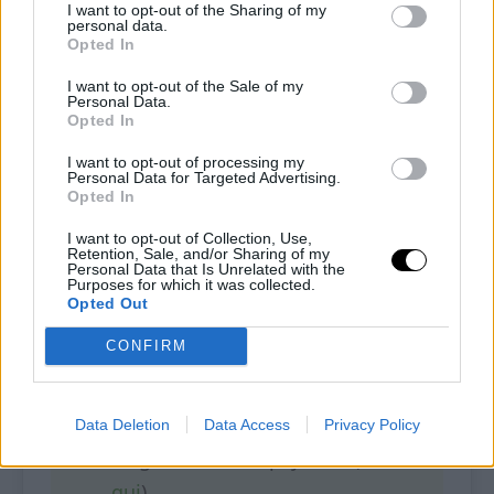
I want to opt-out of the Sharing of my
non è espressamente indicata ne pregiudicherà il
personal data.
risultato finale.
Opted In
I want to opt-out of the Sale of my
Personal Data.
INGREDIENTI
Opted In
I want to opt-out of processing my
50 g di yogurt greco
Personal Data for Targeted Advertising.
Opted In
1 cucchiaio di olio di oliva
I want to opt-out of Collection, Use,
Retention, Sale, and/or Sharing of my
Personal Data that Is Unrelated with the
Purposes for which it was collected.
1 cucchiaio di acqua
Opted Out
CONFIRM
30 g di farina di mandorle (
clicca
qui
)
Data Deletion
Data Access
Privacy Policy
10 g di buccia di psyllium (
clicca
qui
)