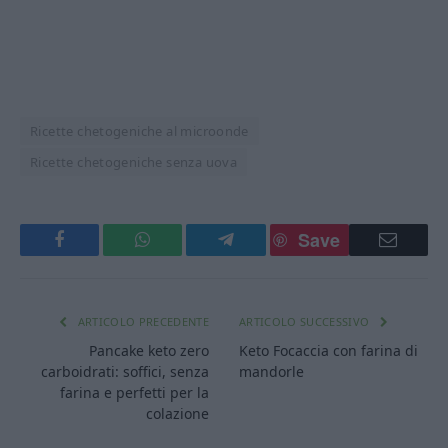
Ricette chetogeniche al microonde
Ricette chetogeniche senza uova
Save
Facebook
WhatsApp
Telegram
Email
ARTICOLO PRECEDENTE
ARTICOLO SUCCESSIVO
Pancake keto zero
Keto Focaccia con farina di
carboidrati: soffici, senza
mandorle
farina e perfetti per la
colazione