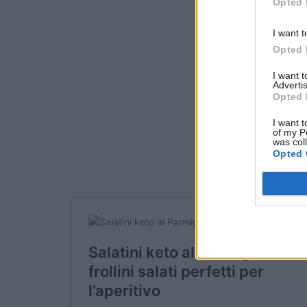
Opted 
I want t
Opted 
I want 
Advertis
Opted 
I want t
of my P
was col
Opted 