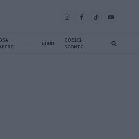
Instagram
Facebook
TikTok
YouTube
OSA
CODICI
LIBRI
APERE
SCONTO