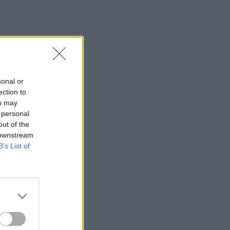
sonal or
ection to
ou may
 personal
out of the
 downstream
B’s List of