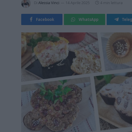
Di
Alessia Vinci
14 Aprile 2025
4 min lettura
Facebook
WhatsApp
Tele