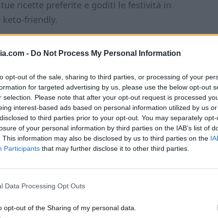
e ricette preferite e goditi le festività in
 keto-friendly.
ia.com -
Do Not Process My Personal Information
to opt-out of the sale, sharing to third parties, or processing of your per
eniche salate
formation for targeted advertising by us, please use the below opt-out s
r selection. Please note that after your opt-out request is processed y
eing interest-based ads based on personal information utilized by us or
disclosed to third parties prior to your opt-out. You may separately opt-
genici
losure of your personal information by third parties on the IAB’s list of
. This information may also be disclosed by us to third parties on the
IA
queste ricette di
aperitivi e antipasti
Participants
that may further disclose it to other third parties.
ospiti con gusto e originalità! Tante idee
ziare un pranzo in grande stile.
l Data Processing Opt Outs
o opt-out of the Sharing of my personal data.