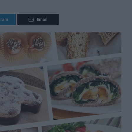
gram
Email